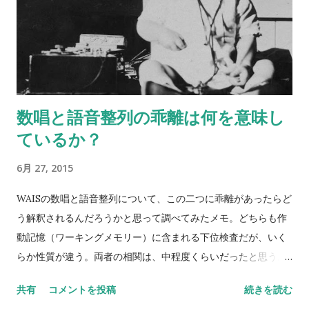
数唱と語音整列の乖離は何を意味し
ているか？
6月 27, 2015
WAISの数唱と語音整列について、この二つに乖離があったらど
う解釈されるんだろうかと思って調べてみたメモ。どちらも作
動記憶（ワーキングメモリー）に含まれる下位検査だが、いく
らか性質が違う。両者の相関は、中程度くらいだったと思う。
数唱 vs 語音整列 Digit span versus letter number
共有
コメントを投稿
続きを読む
sequencing とある海外の掲示板（？）でのやりとり。 一方が