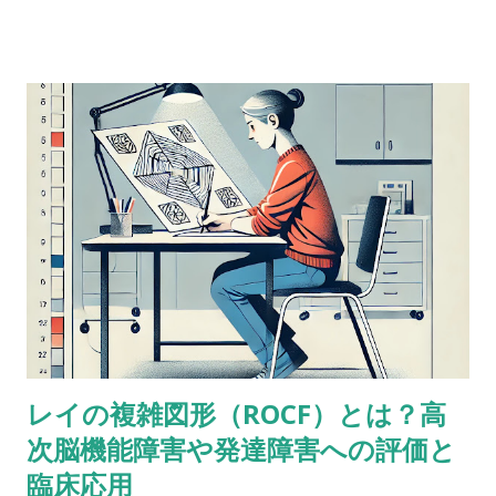
他方よりも高得点だった場合、どんな風に説明できるかな？
どっちも順番に配列することが含まれているし、ほとんどの人
が順序を操作するために聴覚的記憶を使ってると思う。けど、
４点以上の乖離（discrepancy）があった場合は？ 実施した
ばかりのアセスメントを詳しく考えてみると、言葉の受容と表
出が明らかに難しいケースだったけど、視空間スキルと処理速
度はまったく問題なく保たれていた。-Miriam という問題提起
に対するスレッドのようだ。 私も以前に何度か同じようなパタ
ーンに出会ったことがあって似たようなことを考えたことがあ
るけど、ぜんぜん専門外だったから。あなたももう考えてるだ
ろうけど、語音整列はたぶんより複雑な課題だと思う。という
のも、数唱のように単に数字を扱うんじゃなくって、（文字と
数字という）二種類の情報を使ってそれを切り替えながら作業
レイの複雑図形（ROCF）とは？高
しなきゃいけないから。被験者が教示を理解して、すべてをす
次脳機能障害や発達障害への評価と
っかり頭に入れることができたという手応えはありました
か？ これ（語音整列）を実行するにはいくつかの操作が必要
臨床応用