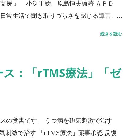
支援 』 小渕千絵、原島恒夫編著 ＡＰＤ
日常生活で聞き取りづらさを感じる障害。
話を聞き取れない、聞き間違いが多い、聞
続きを読む
難しい――などが主な症状だ。 脳の損傷の
も関係している。聴覚障害の専門家が解説
APDとは 1 APD 研究の歴史 2 脳損傷による
ス：「rTMS療法」「ゼ
傷がみとめられない広義のAPD 4 APD に
内的要因と外的要因 2 章 APD疑い例にみら
 疑い例 2 成人にみられるAPD 疑い例 3
質問紙による評価 1 諸外国で用いられている
スの覚書です。 うつ病を磁気刺激で治す
ている質問紙 （「きこえの困難さ検出用チ
気刺激で治す 「rTMS療法」薬事承認 反復