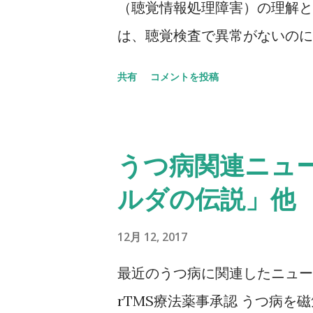
（聴覚情報処理障害）の理解と
は、聴覚検査で異常がないのに
周囲がざわついていると相手の
共有
コメントを投稿
き取ったことを記憶することが
ほか、発達障害や知的障害など
した。 ●目次 はじめに 1 章 
うつ病関連ニュー
狭義のAPD（純粋例） 3 脳損
ルダの伝説」他
類似した症状をもつANSD 5 
れる症状 1 小児にみられるAPD
12月 12, 2017
章 APDの評価 1 問診 2 
最近のうつ病に関連したニュー
質問紙 2 日本で用いられ
rTMS療法薬事承認 うつ病を磁