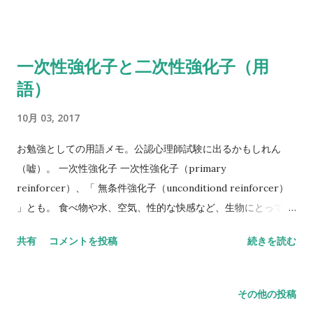
reported benefits lasting up to five weeks after treatment,
and believe the psychedelic compound may effectively reset
the activity of key brain circuits known to play a role in
一次性強化子と二次性強化子（用
depression. サイケデリックな物質が、うつ病に関係している
語）
脳のサーッキトの活動を効果的に「リセット」するのだろうと
研究者は考えているそう。 サンプルが少数で、コントロール群
10月 03, 2017
も設定されていないなど、まだはっきりしたことは言えないよ
うですが、 Functional MRI imaging revealed reduced blood
お勉強としての用語メモ。公認心理師試験に出るかもしれん
flow in areas of the brain, including the amygdala, a small,
（嘘）。 一次性強化子 一次性強化子（primary
almond-shaped region of the brain known to be involved in
reinforcer）、「 無条件強化子（unconditiond reinforcer）
processing emotional responses, stress and fear. They also
」とも。 食べ物や水、空気、性的な快感など、生物にとって本
found increased stability in another brain network,
来的な重要性を持った生得的な強化子。 一次性弱化子（無条件
共有
コメントを投稿
続きを読む
previously linked to psilocybin's immediate effects as well
弱化子）は、暑いとか寒いとか痛いとかお腹が空いたとか眠い
as to depression itself. MRIでも脳の血流の変化が見られた
とか。 二次性強化子 二次性強化子（secondary
り、脳のネットワークが安定することが発見されたのだって。
reinforcer）。「 条件性強化子（conditiond reinforcer） 」
その他の投稿
すいません、斜め読みで適当です。
とも。 もともとは中性刺激だったけど、無条件性強化子と対提