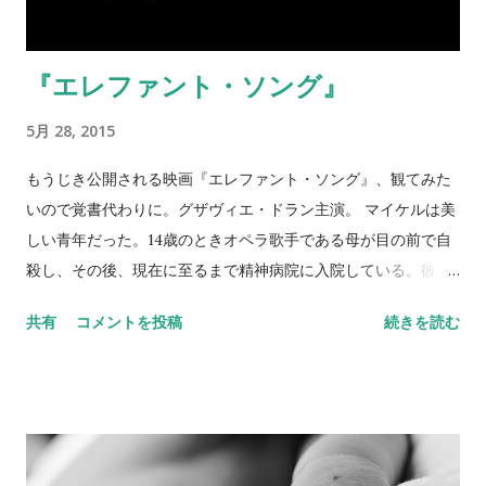
『エレファント・ソング』
5月 28, 2015
もうじき公開される映画『エレファント・ソング』、観てみた
いので覚書代わりに。グザヴィエ・ドラン主演。 マイケルは美
しい青年だった。14歳のときオペラ歌手である母が目の前で自
殺し、その後、現在に至るまで精神病院に入院している。彼は
病院で一番の問題児とされており、ゾウにまつわるあらゆるこ
共有
コメントを投稿
続きを読む
とに異常なまでの執着を示していた。ある日、彼の担当医であ
るローレンスが失踪した。手がかりを知るのはマイケルだけ。
マイケルのことをよく知る看護師長のピーターソンは「マイケ
ルは茶化すだけで真実を話さない」と助言するが、院長のグリ
ーンは彼に事情を聞くことを試みる。すると、話をする代わり
に、と彼は条件を提示した。 １、僕のカルテを読まないこと。