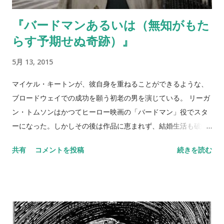
『バードマンあるいは（無知がもた
らす予期せぬ奇跡）』
5月 13, 2015
マイケル・キートンが、彼自身を重ねることができるような、
ブロードウェイでの成功を願う初老の男を演じている。 リーガ
ン・トムソンはかつてヒーロー映画の「バードマン」役でスタ
ーになった。しかしその後は作品に恵まれず、結婚生活も破綻
し、気づけばぱっとしない初老の男になっていた。 再起を決意
共有
コメントを投稿
続きを読む
したリーガンは、無謀にもブロードウェイの舞台で芸術的な作
品を作って認められようとする。 レイモンド・カーヴァーの
「愛について語るときに我々の語ること」を舞台化しようとし
たのだ。 けれどもそうは話はうまく進まず、実力派俳優のマイ
クの身勝手さに振り回され、娘のサムともぎくしゃくしてく