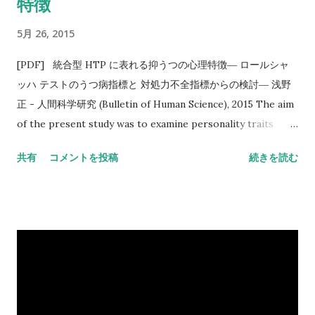
特徴
5月 26, 2015
[PDF] 統合型 HTP に表れる抑うつの心理特徴― ロールシャ
ッハ テストのうつ病指標と 対処力不全指標からの検討― 浅野
正 - 人間科学研究 (Bulletin of Human Science), 2015 The aim
of the present study was to examine personality traits
related to depression evident in synthetic house-tree-
共有
コメントを投稿
続きを読む
person (S-HTP) drawings by analyzing the association
between S- HTP and the Rorschach Depression Index
(DEPI) and the Coping Deficit Index (CDI ). A ... Scholar ア
ラートにひっかかってメールが届いたので読んでみた。 統合型
HTPにおける遠近感の乏しさや統合性 の欠如などの抑うつを示
す描画特徴には、対象者のパーソナリティ傾向としての、対人
的活動の支障や社会生活に対処する能力の欠損が反映されて い
ると考えられる。そして、そのパーソナリティ の問題が抑うつ