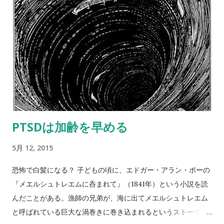
る。 「パパ現実を見て、しがみつくのは 無視されるのが怖い
のよ」 娘からこう言われても何も言い返せない。 やっとのこと
でこぎつけたプレビュー講演も、マイクの暴走やリーガンの失
敗でさんざんな目に合う。 追いつめられたリーガンは、現実と
幻想のはざまで「バードマン」の声を聴くようになる。バード
マンは、いわばリーガンのオルターエゴであり、かつての栄光
を象徴している。しかしブロードウェイで評価されたいリーガ
ンにとっては、バードマンは安っぽい通俗的なヒーローでもあ
り、自分とは認めがたい存在でもあるようだ。リーガンにとっ
PTSDは加齢を早める
ての本当のあこがれは、レイモンド・カーヴァーなのだろう。
リーガンは、うまくいかないときには「超能力」を使って部屋
5月 12, 2015
の中の物をひっくりかえして鬱憤をはらす（友人の視点から見
れば、単に部屋でかんしゃくを起こして暴れているだけなのだ
恐怖で白髪になる？ 子どもの頃に、エドガー・アラン・ポーの
が）。「超能力」はリーガンの子どもっぽい万能感を表してい
『メエルシュトレエムに呑まれて』（1841年）という小説を読
るように見える。 バードマンの声に抵抗しながらも、リーガン
んだことがある。漁師の兄弟が、海に出てメエルシュトレエム
は半分、バードマンに同一化しているわけだ。 「映画スターの
と呼ばれている巨大な渦巻きに巻き込まれるというストーリー