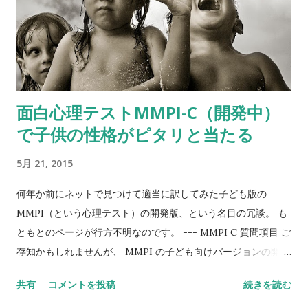
を読み取ろうとするスケール。 ＊Complexity of
representation of people 人物表現の細やかさ １＝自己中心
的で、思考や感情の、もしくは自己と他者の特質の混乱が見ら
れる。 ３＝人物のパーソナリティや内的な状態は、比較的単純
な方法で、良いと悪いに分裂して表現されるなど、ごくわずか
面白心理テストMMPI-C（開発中）
しか推敲されていない。 ５＝自己や他者の表現はステレオタイ
で子供の性格がピタリと当たる
プで独創性を欠いているものの、良い特徴と悪い特徴のどちら
もを統合することができていて、他者への影響に気づいてい
5月 21, 2015
る。 ７＝心の状態に十分意識が向いており、自己や他者への洞
察があり、かなり細かな違いに気がついてそれを示すことがで
何年か前にネットで見つけて適当に訳してみた子ども版の
きる。 こんな感じだった。
MMPI（という心理テスト）の開発版、という名目の冗談。 も
ともとのページが行方不明なのです。 --- MMPI C 質問項目 ご
存知かもしれませんが、 MMPI の子ども向けバージョンの開発
が試みられています。以下に挙げるのは、検討中の質問項目と
共有
コメントを投稿
続きを読む
スコアリング案です。 Taro Taylor