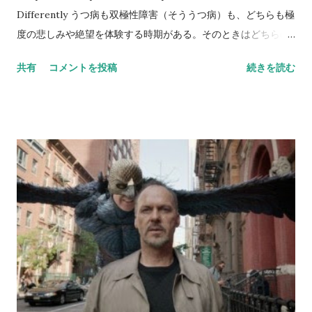
ーラーの思い出）というページを読むと、心理学の実験に類人
Differently うつ病も双極性障害（そううつ病）も、どちらも極
猿を使った最初の研究者の一人がケーラーだそうだ（それまで
度の悲しみや絶望を体験する時期がある。そのときはどちらの
は、犬や猫、鳩、ラットなどが用いられた）。 マシュマロチャ
病気か区別するのが難しいほど似ているが、fMRIで調べると、
共有
コメントを投稿
続きを読む
レンジ 先日、ひさしぶりにグループでマシュマロチャレンジを
どうやら悲哀の体験の在り方が違うらしいという記事。かなり
してもらう機会があった。マシュマロチャレンジとは、スパゲ
はっきりとした差異が認められるので、鑑別に役に立つのでは
ッティの乾麺と90センチのテープ、一つのマシュマロを使っ
ないかということらしい。 抑うつ的でない状態のときは、双極
て、できるだけ高いタワーを建てることを目標にして行う、チ
性障害の患者は（うつ病患者と比較すると）、感情調節に関わ
ームビルディングの手法だ。詳しくは、下記のTEDのレクチャ
る背外側前頭前皮質（Dorsolateral Prefrontal Cortex）の活
ー...
動増加を示す。 逆に、抑うつ状態のときには、双極性障害の患
者は、前帯状皮質（Anterior cingulate cortex） の活動が低下
するという（下の赤色の部分）。これは、脳の認知と感情の部
位をつなぐハブのような役割をしているところとのこと。