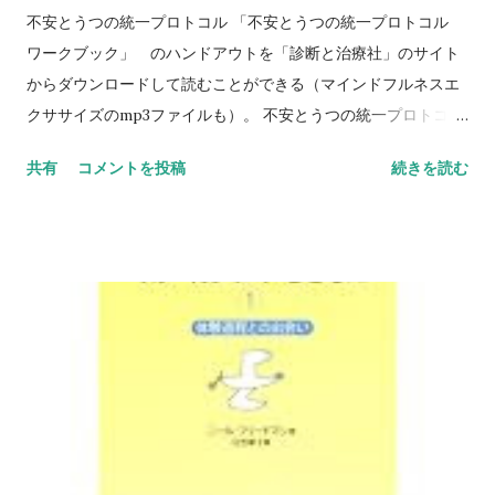
不安とうつの統一プロトコル 「不安とうつの統一プロトコル
ワークブック」 のハンドアウトを「診断と治療社」のサイト
からダウンロードして読むことができる（マインドフルネスエ
クササイズのmp3ファイルも）。 不安とうつの統一プロトコル
ワークブック http://www.shindan.co.jp/books/index.php?
共有
コメントを投稿
続きを読む
menu=05 EDBｓ（感情駆動行動） 行動：回避と感情駆動行動
[行動]に取り組みます。 ここでは、嫌な気持ちになるのを恐れ
るばかりについつい状況や活動を避けてしまうこと（回避）
や、感情につられて衝動的にとってしまう行動（感情駆動行
動）をふりかえります。こうした行動が自分をさらに苦しめて
いないか、別の行動ができないかを考え、練習します。 感情障
害への統一プロトコル ｜認知行動療法センター ワークブックと
上記のページで、EDBｓ（感情駆動行動）という言葉が出てき
た。 Emotion Driven Behaviors の略で、「感情にドライブさ
れた行動」といったくらいの意味合いらしい。 恐怖を感じると
逃げ出すとか、怒って攻撃するといったように、感情は特定の