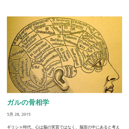
に向けて、少しずつ強化していく方法。 シェイピングについて
学ぶために、トレーナー役と動物役に別れて、実際に行なって
みた（１００人くらいでやったから、なかなか騒がしかったけ
れども）。 ４、５人で組んでもらい、動物役を１人選ぶ。 動物
役はしばらく部屋の外に出てもらい、その間にトレーナー役の
人たちで、目標とする行動と合図（拍手など）を決めてもら
う。 できるだけ普段しないような、少し複雑な行動がいい。た
とえば、椅子の上に登って万歳するとか、スマホを口でくわえ
てみるといった行動。 動物役に入ってもらい、少し離れたとこ
ろからスタート。 言葉を使わずに、合図だけで行動を導いてい
く。トレーナー役は、動物役が少しでも目標行動に近い公道を
したら、合図をして強化していく。 制限時間を３分くらいに設
ガルの骨相学
定しておくのがちょうどよいようだった。 終わったら、動物
役、トレーナー役いっしょにふりかえり。 動物役を交代して、
5月 28, 2015
もう一回試みてもいい。
ギリシャ時代、心は脳の実質ではなく、脳室の中にあると考え