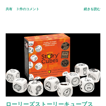
あまりに暗くて、この歌を聴くと自殺者が出ると有名になって
共有
3 件のコメント
続きを読む
しまった。この曲のレコードを抱いてドナウ川に飛び込んだ人
だとか、歌詞を引用して遺書にした人がいたらしい。 この曲を
聴いて、世界中で数百人が自殺したとも、いやいやそれは都市
伝説だとも言われている。第二次世界大戦前の暗い世相が影響
したとも考えられるが、ハンガリー政府によって放送禁止にな
ったそうなので、やはりこの曲が人の感情に与える影響が大き
かったのだろう。 国の自殺率順リスト を見ると、人口10万人
あたりの自殺者数でハンガリーは11位となかなか高い（ちなみ
に日本も13位）。 音楽と古典的条件付け 先日、古典的 （レス
ポンデント） 条件付けについて話をする機会があった。メトロ
ノームの音を聞いただけで涎を出すようになった例のパブロフ
の犬の話である。そのなかで、失恋したときによく流れていた
音楽をあらためて聞くと、そのときのせつない気分がよみがえ
るよね、といった話が出た。 「失恋」はたいていの人にとって
ローリーズストーリーキューブス
つらいので、これは無条件刺激だろう。悲しみという身体と感