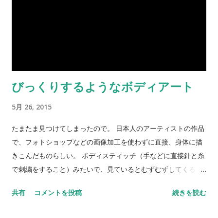
症状を引き起こすことがあると推測できる。 抑うつとつなが
りのあるパーソナリティ傾向の中でも、対処力不全指標に示さ
れるような対人関係の機能不全や社会生活に対処する能力の欠
損は、絵の描き方の中に表れやすいが、情緒面での脆さや悲観
主義的な認知特徴は、対象者の性格傾向としてそれがあったと
しても、描画の中に表現されにくいと考えられる。 のだそう。
びっくりするようなボディアート
３つのアイテムをうまく統合して一枚に収めてね、という課題
にうまく対処できないということは、人間関係や社会生活での
5月 26, 2015
対処能力の乏しさとも関連しているだろうということ。 上の絵
はゴッホの「夜の白い家」という作品。これくらい上手に家と
たまたま見つけてしまったので。 日本人のアーティストの作品
木と人を描けても、現実生活はうまくいかないという例もなく
で、フォトショップなどの画像加工を使わずに直接、身体に描
はない。
きこんだものらしい。 ボディスティッチ（手などに直接針と糸
で刺繍をすること）みたいで、見ているとむずむずしてくる。
New Non-Photoshopped Body Art by Chooo-san こちらは
共有
コメントを投稿
続きを読む
寄生獣みたいですね。 Unbelievable Non-Photoshopped
Body Modifications にはもっと怖いのがたくさん。