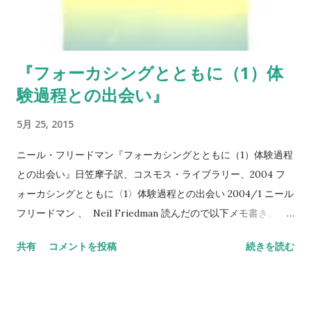
行動へと人間を駆り立てる。 こうした感情駆動行動(EDBs)は、
役に立つこともあるが、場合によってはかえって生活に支障を
来すことがある。自動車事故の後、しばらく怖くて自動車に乗
『フォーカシングとともに（1）体
れないのはあるいは適応的かもしれないが、いつまでたっても
験過程との出会い』
車のそばに行けなかったり、あるいは外出そのものにも恐怖を
感じて引きこもるようになると、かえって困ったことになるだ
5月 25, 2015
ろう。 こうしたとき、「感情がそうさせようとするのとはまっ
たく反対の行動をする」ことで、役に立たないEDBsの悪循環か
ニール・フリードマン『フォーカシングとともに（1）体験過程
ら抜け出すことができるのだそうだ。 広場が怖いから引きこも
との出会い』日笠摩子訳、コスモス・ライブラリー、2004 フ
るんじゃなくって、あえて人ごみに出てみるといったこと。エ
ォーカシングとともに〈1〉体験過程との出会い 2004/1 ニール
クスポージャー的な意味合いもあると思われる。 わざとさかさ
フリードマン 、 Neil Friedman 読んだので以下メモ書き。 初
まの行動をしてみるということで、自動的／機械的な反応をし
期のフロイトは、精神分析のプロセスを知的な理解と捉えてい
共有
コメントを投稿
続きを読む
ないで意識的に反応を選ぶのがポイントのようだ。
た。抑圧された記憶を早期して、意識的に理解することで、症
状が解消されると考えていたのだ。しかし、トラウマについて
ただ知的に理解するだけでは治療が進まないことに気がつき、
治療における体験性に注目するようになったという。精神分析