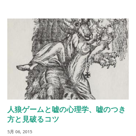
違を反映すると思われる」と述べ、日本の家族には欧米のよう
いになると考えられてきたが、この調査研究ではより早期にさ
な夫婦関係中心ではなく親子一体性という文化的な規範がある
かのぼることができるのではないかということが示唆されてい
と論じた[1]。 彼らが1966年『精神医学』“Psychiatry”に発表し
る。 被験者となった子どもたちは最早期記憶についてインタビ
た「誰が誰と寝るか？日本の都市家族における親子の関わ
ューされた。一年後、二年後にも同じインタビューを受けた
り」“Who Sleeps by Whom? Parent-Child Involvement in
が、後になるほど、同じ出来事の時期を遅く主張する傾向が見
Urban Japanese Families.”という論文は、幼児といえども夫婦
られたという。 古い記憶は、自分が思っている以上に幼少期の
の寝室で寝せないアメリカ社会ではかなりの反響を呼んだ。[
出来事なのかもしれない。
Wikipedia ] 幼少期から個室のベッドで寝るのが一般的な欧米
社会から見れば、「川の字で寝る」ような習慣はかなり驚きだ
ったようだ。『スポック博士の育児書』では、添い寝は子ども
の独立心を育たなくしてしまうと主張されていた。 とはいえ、
ヨーロッパでも中世では、家族や使用人などが同じひとつ...
人狼ゲームと嘘の心理学、嘘のつき
方と見破るコツ
5月 06, 2015