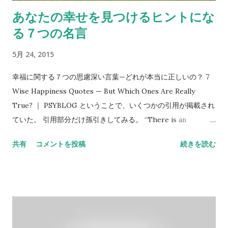
技法となった「Motivational Interviewing」の邦訳、ついに刊
あなたの幸せを見つけるヒントにな
行。 動機づけ面接法 実践入門 「あらゆる医療現場で応用する
る７つの名言
ために」 2010/5/20 ステファン・ロルニック 、 ウィリア
ム・R・ミラー 動機づけ面接トレーナーの中でも卓越した経験
5月 24, 2015
と実績を誇る著者の経験に基づき、動機づけ面接を確実に身に
つけるための練習法を詳しく紹介。 動機づけ面接を身につける
幸福に関する７つの思慮深い言葉—どれが本当に正しいの？ 7
一人でもできるエクササイズ集 2013/11/20 デイビッド・B・
Wise Happiness Quotes — But Which Ones Are Really
ローゼングレン、 原井 宏明 動機づけ面接法 応用編 2012/9/4
True? ｜ PSYBLOG ということで、いくつかの引用が掲載され
ウイリアム・R・ミラー、 ステファン・ロルニック 様々な対象
ていた。 引用部分だけ孫引きしてみる。 “There is an
(思春期青年期、カップル、重複障害...
unspeakable dawn in happy old age.” – Victor Hugo 「幸せな
共有
コメントを投稿
続きを読む
老年にはいいしれない黎明がさす」ビクトル・ユゴー そんな老
年期を迎えたいものです。 “Choose a job you love, and you
will never have to work a day in your life.” ― Confucius 「あ
なたの愛することを仕事に選びなさい。そうすれば、一生労働
しなくてもいい」孔子 “Happiness quite unshared can
scarcely be called happiness; it has no taste.” ― Charlotte