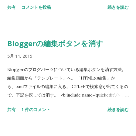
栄光を思い出せ」 「お前はバードマンだ。お前は神だ」 といっ
だった。 大渦にとれられた船はぐるぐると回転しながらしだい
共有
コメントを投稿
続きを読む
たバードマンの声で、リーガンはついに・・・ といったストー
に渦の真ん中に引き込まれていく。死を覚悟した漁師だが、よ
リーの映画。 あたかもノーカットで撮影しているように見える
くよく渦とのみこまれていくたくさんのものを観察している
カメラワークが、独特の浮遊感を表現していて、リーガンの幻
と、次のようなことに気づいた。体積が大きいものや球状のも
想を際立たせていた。
のは早く渦の中心に落下するが、円柱状のものは飲み込まれる
Bloggerの編集ボタンを消す
のに時間がかかるようなのだ。 彼は兄にそれを伝えて脱出しよ
うとするが、兄は恐怖で錯乱しており、船を離れることはでき
5月 11, 2015
なかった。漁師は自分を円柱状の樽にしばりつけて海に飛び込
む。船はすぐに飲み込まれてしまったが、樽と漁師は飲み込ま
Bloggerのブログパーツについている編集ボタンを消す方法。
れずに、渦が消えるまでもちこたえることができた。 漁師はこ
編集画面から「テンプレート」へ。 「HTMLの編集」か
のように言う。「恐ろしさに髪は真っ白になり、まるで老人の
ら、.xmlファイルの編集に入る。 CTL+Fで検索窓が出てくるの
ように変わってしまって、助けてくれた漁師たちはだれも私だ
で、下記を探しては消す。 <b:include name='quickedit'/> 以
とわからなかった」（ストーリーと挿絵は Wikipedia より）。
上、覚え書き。
共有
1 件のコメント
続きを読む
この小説を読んだときに、恐怖によって髪が真っ白になった
り、皺だらけになるなんてことがあるのかと不思議に思った記
憶がある。 PTSDが加齢を速める PTSD Tied to Accelerated