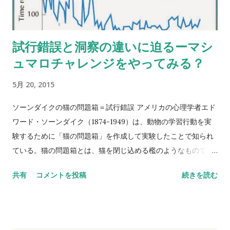
試行錯誤と洞察の違いに迫るーマシ
ュマロチャレンジをやってみる？
5月 20, 2015
ソーンダイクの猫の問題箱＝試行錯誤 アメリカの心理学者エド
ワード・ソーンダイク（1874-1949）は、動物の学習行動を実
験するために「猫の問題箱」を作成して実験したことで知られ
ている。猫の問題箱とは、猫を閉じ込める檻のようなもので、
中の紐を引っ張らないと扉が開かない仕組みになっている。閉
共有
コメントを投稿
続きを読む
じ込められた猫は、外にでようとあれこれ試みる。偶然、紐を
引っ張ると外に出て餌を食べることができるのである。 ソーン
ダイクによると、猫の行動は何かの見通しをもったものではな
く、試行錯誤にすぎないという。 Thorndike’s Puzzle-Box 横