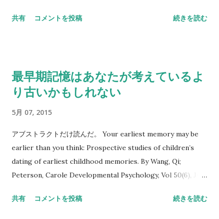
に囚われている人である。新しい人生を築こうとすると外傷に
的な影響をおよぼしていることが分かったという。 「寝る子は
共有
コメントを投稿
続きを読む
再会してしまう。 ジュディス・ハーマン『 心的外傷と回復 』
育つ」というが、この研究が明らかにしたのは「こころの育ち
みすず書房、１９９９年、172頁 3歳から8歳まで叔父から受け
は寝かた次第」ということなのだ。 「頭のよくなる寝かた」
た性的虐待。札幌高裁は「魂の殺人」の主張を容れ被害者の請
「生きる力が育つ寝かた」などが提案されている。ほんまか。
求、大半を認める という去年の記事では、１９９４年９月の判
家族の寝かた 家族の寝かたに関する研究は１９６０年代、アメ
最早期記憶はあなたが考えているよ
決について報告されている。 地裁判決が民法の形式的な解釈に
リカの人類学者コーディルとプラースらが東京や京都で行なっ
留まっていた一方で、高裁判決は真に保護すべきもの、つまり
り古いかもしれない
た調査が始まりらしい。家族が同じ部屋で寝ることはコ・スリ
被害者の人権を考慮し、...
ーピング(co-sleeping)と呼ばれ、文化人類学者によって研究さ
5月 07, 2015
れてきたのである。 彼らは、日本の家族323世帯の就寝形態の
実態をライフサイクルの視点からから分析して、「日本の家族
アブストラクトだけ読んだ。 Your earliest memory may be
は他に空き部屋があるのにかたまって親子同室に寝るコ・スリ
earlier than you think: Prospective studies of children’s
ーピング（co-sleeping）の習慣があり、日本人は、幼い時は
dating of earliest childhood memories. By Wang, Qi;
両親と児童・少年期はきょうだいと共寝をし、独りで寝ること
Peterson, Carole Developmental Psychology, Vol 50(6), Jun
は、青年期と伴侶と死別した老年期のみである」と指摘した。
2014, 1680-1686. 最早期記憶は考えられていたよりもずっと古
共有
コメントを投稿
続きを読む
彼らはさらに「コ・スリーピングの習慣は、家族成員間の情緒
いだろう：幼児期の最早期記憶を子どもがいつのこととみなす
パターン（emotional patterns）に関連し、同時に文化間の相
かについての前向き研究 最早期記憶は、おおよそ３．５歳くら