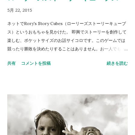
情の反応が無条件反応となる。音楽が厳密な意味で中性刺激と
5月 22, 2015
いえるかどうか分からないが、同時期に流れていることが多い
と、条件づけられていくのだろう。 音楽と癒し ちなみに「世界
ネットでRory's Story Cubes（ローリーズストーリーキューブ
一癒される音楽」として科学的に認定されたのは、マルコニ・
ス）というおもちゃを見かけた。 即興でストーリーを創作して
ユニオン作曲のWeightless（無重力）という曲だそう。眠れな
楽しむ、ポケットサイズのお話サイコロです。このゲームでは
い夜にもよさそう。 Weightlessは2011年に the British
競ったり勝敗を決めたりすることはありません。お一人でもた
Academy of Sound Therapyとのコラボレーションで作成され
くさんでも、子どもも大人もお楽しみ頂けます。 ９つのサイコ
共有
コメントを投稿
続きを読む
た。 the Mindlab institutionの科学者の研究では、この曲を聴
ロのそれぞれの面にイラストが描いてあるとのことなので、５
かせることで、不安が６５％減少し、脈拍も３５％下がったと
４種類のイメージの組み合わせからストーリーを考えることに
いう。 『 こころを癒す音楽 』 (こころライブラリー) 北山 修
なる。 TAT（ 絵画統覚検査）に似ているかもしれない。 なか
(編)、2005年
なか頭を使いそうな遊びですね。 公式サイトは、 Rory's Story
Cubes（ローリーズストーリーキューブス） ついでに思い出し
たのでメモ。 SOCIAL COGNITION AND OBJECT
RELATIONS SCALE - GLOBAL RATING METHOD (SCORS-
G) TRAINING MANUAL Mark J. Hilsenroth, Michelle Stein,
& Janet Pinsker TATで語られた物語から、被験者の対象関係