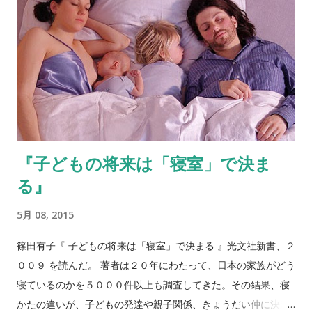
せつ罪7年）の期間がそれぞれ経過していれば、被害者が「泣き
寝入り」するしかないケースもある。 幼少期〜児童期の虐待体
験は、子どもの心と脳に大きな影響を与える。青年や成人にな
ってからも、精神的な問題やパーソナリティ、対人関係の問題
などの要因となりうる。 これまでの研究では、子ども時代の
虐待やトラウマは、青年や成人になってからも、抑うつや不安
障害、非行や犯罪などの行動化を引き起こすリスクファクター
であることが示唆されている。 多くの被虐待児は大人になれば
『子どもの将来は「寝室」で決ま
逃れられ、自由になれるという希望にしがみついている。しか
る』
し強要的コントロールという環境の中で形成された人格は成人
の生活によく適応できない。児童虐待経験者は基本的信頼、自
5月 08, 2015
立およびイニシアティヴに基本的な問題を積み残したままであ
る。児童虐待経験者は自己管理、認知と記憶、自己規定および
篠田有子『 子どもの将来は「寝室」で決まる 』光文社新書、２
安定した人間関係を形成する能力に大きな欠陥があるというハ
００９ を読んだ。 著者は２０年にわたって、日本の家族がどう
ンディキャップを負って、自立と親密関係とを確立するという
寝ているのかを５０００件以上も調査してきた。その結果、寝
成人期初期の仕事に近づく。児童虐待経験者は依然その児童期
かたの違いが、子どもの発達や親子関係、きょうだい仲に決定