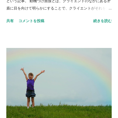
という記事。 動機づけ面接とは、クライエントのなかにある矛
添う。 ジェンドリンが登場し、第三期の体験的心理療法の時期
盾に目を向けて明らかにすることで、クライエントがそれを解
になる。セラピストはもはや中立的な存在ではない。 今日では
消する方向に向かうように援助していくアプローチ。『動機づ
共有
コメントを投稿
続きを読む
クライエント中心のセラピストは『純粋性 genuiness』をセラ
け面接法ー基礎・実践編』だけ以前読んだ記憶がある。
ピーの第一条件とし、セラピストの表現性と自発性がセラピー
Photograph by Lewis Hine, 1910 研究では、５３名の喫煙者
の主要用件となった（ジェンドリン）。 （セラピーでは）私は
（一年以上に渡って一日１０本以上の煙草を吸い、やめる気が
本物でなくてはならない。私が透明であり真実な人間であると
ない人たち）にそれぞれ２０分、動機づけ面接を受けてもらっ
き、そしてそれがクライエントにも伝わるときにのみ、クライ
た。対照群と比べると、動機づけ面接の方が効果があったとの
エントは自分の中の真実を発見することができる（ロジャー...
ことだが、実際にどれくらいの人がやめたのかは記されていな
かった。 以下、動機づけ面接に関するブックリスト。原井先生
の本を読んでみたい。 動機づけ面接法―基礎・実践編 2007/6
ウイリアム・R. ミラー 、 ステファン ロルニック クライアント
がアンビバレントな状態にあるとき、あなたはどう援助します
か?なぜ人は変わることができるのでしょうか?その答えが…本
書の中にあります。依存症の治療に革命をもたらし、精神科を
越えてあらゆる領域で応用されている画期的面接法!世界標準の