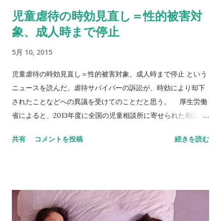
Aging ｜Psyche Central という記事では、心的外傷後ストレス
児童虐待の時効見直し＝性的被害対
障害（PTSD）が、加齢を速めているという研究が紹介されて
象、成人時まで停止
いた。 ６つの研究で明らかになったのは、PTSDの人々は白血
球のテロメア(telomere)の長さが減少しているということだと
5月 10, 2015
いう。テロメアとは、染色体の末端部にある細胞分裂に関わる
構造で、細胞分裂を繰り返すと短くなる。だから、細胞の寿命
児童虐待の時効見直し＝性的被害対象、成人時まで停止 という
に関係してるのだそう。 Telomere また、C反応性蛋白（C-
ニュースを読んだ。虐待サバイバーの訴訟が、時効により却下
reactive protein）と腫瘍壊死因子 α （tumor necrosis factor
されたことなどへの異議を受けてのことだと思う。 厚生労働
alpha）のような炎症誘発マーカーの増大とPTSDが関連してい
省によると、2013年度に全国の児童相談所に寄せられた相談件
ることも研究で明らかになったという。 よく分からない用語が
数のうち、性的虐待は全体の2．1％にとどまる。性的虐待の実
共有
コメントを投稿
続きを読む
出てきたので調べてみる。C反応性蛋白というのは、体内で炎
態に詳しい寺町東子弁護士によると、幼い被害者が虐待の意味
症反応や組織の破壊が起きているときに血中に現れるタンパ...
を理解するのは早くて思春期以降。加害者が親や兄弟、親族の
場合、相談相手もいないことから、表面化していない虐待もあ
るという。 さらに成人後、虐待を原因とする心的外傷後スト
レス障害（PTSD）などを発症しても、既に民事で損害賠償請
求権が消滅する除斥期間（20年）、刑事で公訴時効（強制わい