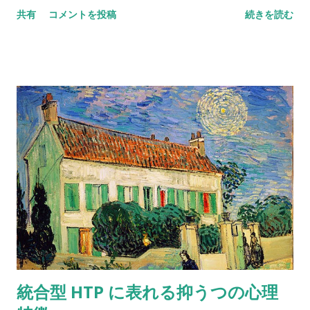
Gustafsson 以前は左利きの子どもが矯正されるようなことも
共有
コメントを投稿
続きを読む
あったが、最近ではそういうことはあまり行われなくなったの
で、自然な利き手の割合が推測できるようになったという。左
利きの人の割合は全体の約10％、両利きの人は1％とのことだ。
利き手の違いには、遺伝よりも子宮内の状態などの環境因の影
響が大きいと考えられている。
統合型 HTP に表れる抑うつの心理