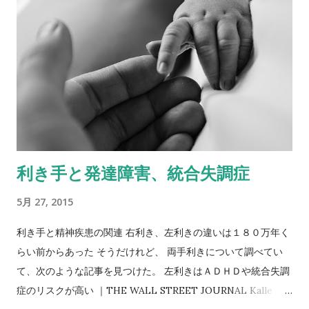
２、ご褒美にチョコレートをくれることを約束すること。 ３、
看護師長をこの件から外すこと。 グリーンは条件を飲むが、マ
イケルはゾウやオペラについての無駄話で、話をそらすばか
り。 「母を殺した」「ローレンス医師から性的虐待を受けてい
た」など、嘘か本当かわからないようなことをほのめかす。い
つしかグリーンはマイケルの巧妙な罠に取り込まれていっ
た…。 公式サイト エレファント・ソング 「 失踪した精神科医
と、愛を渇望した青年との関係を描いた心理劇」とのことだけ
利き手と発達障害、統合失調症
ど、ここでいう心理劇はサイコドラマではなくて、
psychological mind gameということ。
5月 27, 2015
利き手と精神疾患の関連 右利き、左利きの違いは１８０万年く
らい前からあった そうだけれど、 両手利きについて調べてい
て、次のような記事を見つけた。 左利きはＡＤＨＤや統合失調
症のリスクが高い ｜THE WALL STREET JOURNAL Kalle