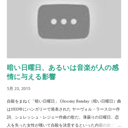
Brontë 「まったく分かち合われなかった幸福は、ほとんど幸
福と呼ぶことはできない。そんなの味もそっけもない」シャー
ロット・ブロンテ “Money may not buy happiness, but I’d
rather cry in a Jaguar than on a bus.” — Françoise Sagan
「お金で幸福は買えないでしょう。けど泣くならバスじゃなく
ってジャガーの中がいいわ」フランソワーズ・サガン そういう
もんでしょうか。よく分からん。 “Happy girls are the
prettiest.” ― Audrey Hepburn 「幸せな娘がいちばん可愛いの
暗い日曜日、あるいは音楽が人の感
よ」オードリー・ヘップバーン 彼女がそういうならその通りな
情に与える影響
のだ。 “To keep the body in good health is a duty…
otherwise we shall not be able to keep our mind strong
5月 23, 2015
and clear.” – Buddha 「身体を健康に保つように勤めよ・・・
でなければ心を強く明晰にしておくことはできないだろう」仏
自殺をまねく「暗い日曜日」 Gloomy Sunday（暗い日曜日）曲
陀 ...
は1933年にハンガリーで発表された ヤーヴォル・ラースロー作
詞、シェレッシュ・レジェー作曲の歌だ。薄曇りの日曜日、恋
人を失った女性が嘆いて自殺を決意するといった内容の曲で、