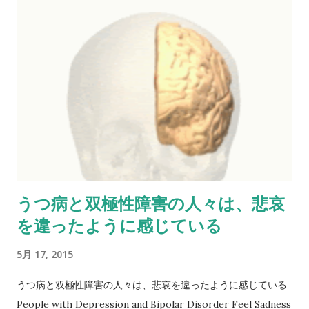
軸が試行回数（猫が箱に閉じ込められる回数）で、縦軸が脱出
までにかかった時間となる。回数を重ねると脱出時間は短くは
なるが、それでもたまに時間がかかっている。 ソーンダイクは
こうした学習を、試行錯誤学習と呼んだ。刺激状況（S）と反応
（R）の結びつきが強められる（あるいは弱められる）ことで
学習が起こるのである。これは、後の行動主義の考え方の基礎
となっていく。 ケーラーによるチンパンジーの洞察学習＝ひら
めき ドイツの心理学者ウォルフガング・ケーラー（1887-
1967）は、チンパンジーを使った実験を通じて、類人猿は試行
錯誤ではなく洞察学習をすることを発見した。 下の写真を見る
うつ病と双極性障害の人々は、悲哀
と、チンパンジーの手の届かないところに、バナナが吊り下げ
を違ったように感じている
られている。どうしたかというと、片隅にあった箱をいくつか
重ねてよじ登り、バナナを手に入れたのだ。これは試行錯誤に
5月 17, 2015
よってできたことではなくて、チンパンジーは箱を重ねると手
が届くと「はっとひらめいた」わけだ。 Memoir Wolfgang
うつ病と双極性障害の人々は、悲哀を違ったように感じている
Köhler より Memoir Wolfgang Köhler（ウォルフガング・ケ
People with Depression and Bipolar Disorder Feel Sadness