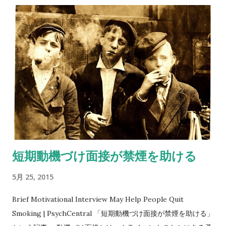
における治療の体験性とは、抵抗と転移である。『快感原則の
彼岸』ではフロイトはこう書いている。 抑圧された材料を今現
在の体験として繰り返さなくてはいけない。・・・患者は、自
分の忘れた人生の一部を再体験しなくてはならない。（引用は
『フォーカシングとともに』から） フロイトは心理療法に体験
性が重要であることに気がついていたが、それでもまだ認知的
な側面を重視していたとフリードマンは言う。 その後、ラン
ク、フェレンツィ、ライヒといったフロイトの後継者たちが、
体験性をより重視した精神分析を実践しはじめた。また、フロ
ム–ライヒマンやハリー・スタック・サリヴァンは治療者と患者
短期動機づけ面接が禁煙を助ける
が体験する対人関係そのものに治療的な力があることを強調し
た。 ロジャーズとジェンドリンが心理療法に関して行なった仕
5月 25, 2015
事は、次の３つの時期に分けられている。 第一期は、非指示的
心理療法の時期。セラピストは、助言や自身の意見、感情の表
Brief Motivational Interview May Help People Quit
現を避ける方がいいとされた。 第二期は、反射の時期。カウン
Smoking | PsychCentral 「短期動機づけ面接が禁煙を助ける」
セラーはクライエントの身になり、クライエントの感情に寄り