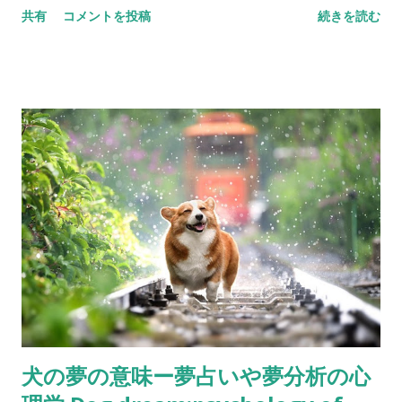
共有
コメントを投稿
続きを読む
し、心理学的な観点から見ると、夢は人の内面や無意識に関係
しているとされています。夢を分析することで、自己理解や問
題の発見に役立つことがあります。例えば、同じ夢を繰り返し
見る場合、その夢には重要なメッセージが含まれているかもし
れません。 夢占いが未来を予知できるかどうかはともかく、夢
には自分自身の内面に関する貴重な情報が含まれている可能性
があります。夢を注意深く観察し、その内容について考えるこ
とで、自己理解や問題解決に役立てることができるのです。 夢
占いが役立つ理由 夢占いは、以下の理由で役立つことがありま
す： 自己理解の向上: 夢は無意識の反映であり、自分自身の深
層心理や隠れた感情を知る手がかりとなります。 問題解決のヒ
ント: 夢の中の象徴や状況から、現実での問題や悩みを解決する
ためのヒントが得られることがあります。 感情の整理: 夢を通
じて日々のストレスや不安を整理し、心のバランスを保つのに
犬の夢の意味ー夢占いや夢分析の心
役立つことがあります。 夢の象徴とその意味 夢にはさまざまな
象徴が登場し、それぞれが異なる意味を持つとされています。