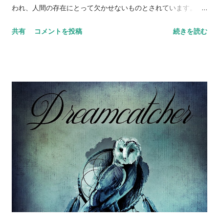
夢の中でカマキリが登場する場合、自分自身が困難な状況に直
われ、人間の存在にとって欠かせないものとされています。 ま
面している場合でも、自分自身を守るために何かをすることが
た、「死者」は、不気味な存在としても描かれることがありま
できるということを示すことがあります。 これらは一例にすぎ
共有
コメントを投稿
続きを読む
す。例えば、ギリシャ神話に登場する冥界の神・ハーデスは、
ず、虫には様々な意味があるため、夢に出てくる具体的な虫の
死者の支配者として恐れられています。また、中世ヨーロッパ
種類や、その虫の特徴や行動によっても解釈が異なることがあ
においては、死体や死者の魂が魔女や悪霊に取り憑くと信じら
ります。 蝶の夢占い 夢に蝶が出てくる場合、変化や成長を象徴
れ、死者に対する恐怖が広がりました。 ゾンビは、死者のイメ
することが多く、良い運気の予兆とされます。また、昔から日
ージをさらに不気味なものに変えた存在として知られていま
本では蝶は神聖な生き物として扱われ、幸福のシンボルとされ
す。ゾンビは、死者が復活し、人々を襲う存在として描かれま
て...
す。ゾンビは、特にカリブ海地域の文化に根付いたものとされ
ており、ハイチでは「ゾンビ化」という現象が信じられ、死者
が復活し、農園で働かされるといった話が伝えられています。
映画においては、ゾンビは1950年代に製作された「ナイト・オ
ブ・ザ・リビングデッド」以降、恐怖のシンボルとして広く知
られるようになりました。ゾンビ映画は、死者の蘇りや不死
性、人間性の欠如など、死者が持つ不気味なイメージを扱った
作品が多く制作されています。 しかし、一方でゾンビは、現代