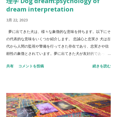
理学 Dog dream:psychology of
以下にいくつかの代表的な象徴とその意味について説明しま
dream interpretation
す。 水 水 は夢の中で非常に強力な象徴です。以下のような意
3月 22, 2023
味を持つことがあります： 清らかな水: 感情の純粋さや心の平
穏を示します。 荒れ狂う水: 不安やストレス、感情の混乱を表
夢に出てきた犬は、様々な象徴的な意味を持ちます。以下にそ
します。 溺れる夢: 感情的な圧倒や困難な状況に直面している
の代表的な意味をいくつか紹介します。 忠誠心と忠実さ 犬は古
ことを示します。 高い場所 高い場所 は、達成感や成功、また
代から人間の監視や警備を行ってきた存在であり、忠実さや信
は恐怖を象徴することがあります： 山の頂上: 目標達成や成功
頼性の象徴とされています。夢に出てきた犬が友好的であった
を意味します。 高いビルの上: 自信や自己価値の高さを示しま
場合、それはあなたの人生で大切な存在があなたを支えている
す。 高い場所からの落下: 失敗や不安、自己評価の低下を表し
共有
コメントを投稿
続きを読む
ことを示唆しているかもしれません。 自由と冒険心 犬は野生の
ます。 動物 動物 も夢の中でよく登場する象徴で、それぞれの
祖先である狼と同様に、自由奔放な動物としても知られていま
動物が異なる意味を持ちます： 犬: 忠誠心や友情、保護を意味
す。夢に出てきた犬が自由自在に動いている場合、あなたの中
します。攻撃的な犬は、裏切りや危険を示すこともあります。
に冒険心や自由への憧れがあることを示唆している可能性があ
蛇: 知恵や再生を象徴しますが、裏切りや恐怖を意味する...
ります。 恐れや疑念 犬が唸り声を出している場合や、威嚇的な
態度をとっている場合、それはあなたの中に恐れや疑念がある
ことを示唆しています。この夢を見た場合は、自分自身が感じ