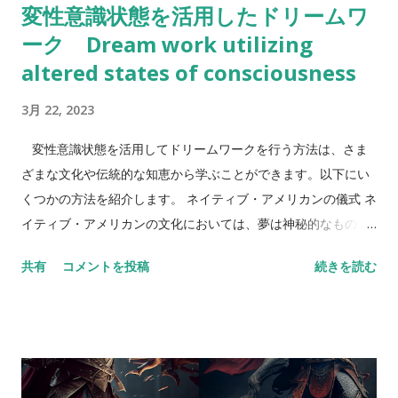
変性意識状態を活用したドリームワ
の文化において、様々な象徴的な意味を持つようにもなってい
ーク Dream work utilizing
ます。例えば、ゾンビは社会的な消費者主義や大衆文化への批
判、あるいは人間の欲望に対する反省といったテーマを扱った
altered states of consciousness
作品としても知られています。 死人の夢の夢占い 死人の出てく
3月 22, 2023
る夢には多くの解釈があります。一般的には、死人は終わりや
変化を象徴することがあり、夢において死人が現れることで、
変性意識状態を活用してドリームワークを行う方法は、さま
何かしらの終わりや変化を迎える兆しを示唆していると考えら
ざまな文化や伝統的な知恵から学ぶことができます。以下にい
れることがあります。しかし、シチュエーションによっては異
くつかの方法を紹介します。 ネイティブ・アメリカンの儀式 ネ
なる解釈がありますので、以下に例を挙げながら、より詳しく
イティブ・アメリカンの文化においては、夢は神秘的なものと
解説していきます。 死人に追われる夢 死人に追われる夢は、恐
して扱われ、夢の世界は現実世界と同等に尊重されます。夢を
怖や不安を感じる夢です。この夢は、何かしらのストレスや心
共有
コメントを投稿
続きを読む
解釈するためには、夢の内容や感情だけでなく、夢を見た時の
配事がある場合に見ることが多いとされています。死人が追い
状況や周りの環境も重要視されます。 ネイティブ・アメリカン
かけてくることで、そのストレスや心配事から逃げられない状
の儀式においては、変性意識状態を意図的に誘導することで、
況にあることを示唆していると考えられます。また、この夢
夢を解釈したり、自己探求をすることが行われます。たとえ
は、自分自身の過去の行動や選択に対する罪悪感や後悔を表す
ば、サウスダコタ州にあるスー族（ラコタ族）の伝統的な儀式
ことがあるとされています。 死人になる夢 死人になる夢は、...
である「スウェット・ロッジ」では、暗くて狭い空間で発熱物