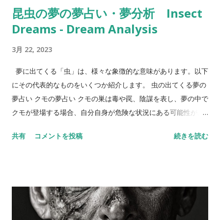
昆虫の夢の夢占い・夢分析 Insect
診断する「夢診断」という方法も存在しました。 現代 現代にお
Dreams - Dream Analysis
いても、夢占いは人々に愛され続けています。19世紀には、オ
ーストリアの精神医学者ジークムント・フロイトが、夢分析を
3月 22, 2023
用いた心理療法を提唱し、夢占いの新しい分野が生まれまし
た。また、現代では、夢占いを専門とする占い師やカウンセラ
夢に出てくる「虫」は、様々な象徴的な意味があります。以下
ーも存在しています。 以上が、夢占いの歴史についての詳細で
にその代表的なものをいくつか紹介します。 虫の出てくる夢の
す。夢占いは、古代から現代に至るまで、人々の心の中に深く
夢占い クモの夢占い クモの巣は毒や罠、陰謀を表し、夢の中で
刻まれている占いの一つであり、今後も愛され続けることでし
クモが登場する場合、自分自身が危険な状況にある可能性があ
ょう。 夢占いのメリット 夢占いのメリットは、以下のような点
ります。また、クモの巣が破れたり、クモを倒すことができる
共有
コメントを投稿
続きを読む
が挙げられます。 自分自身の内面を知ることができる 夢占いを
場合は、その危険から解放されることを表す場合もあります。
することで、自分自身の内面を知ることができます。夢の中で
ギリシャ神話では、アテナ女神の象徴として、クモが織り上げ
見たものや感じたことが、自分自身の心理状態を反映している
た美しい糸が登場します。また、アフリカのムブンディ族に
場合があります。夢占いを通じて、自分自身の内面を深く理解
は、クモが天空神となる神話が伝えられています。 アリの夢占
し、心の健康を保つことができます。 問題解決や方向性を示す
い アリは一生懸命働く姿勢や努力、集団の力を表すことがあり
ことができる 夢占いは、自分自身の問題解決や方向性を示すこ
ます。夢の中でアリが登場する場合、自分自身が努力している
とができます。夢の中で見たものや感じ...