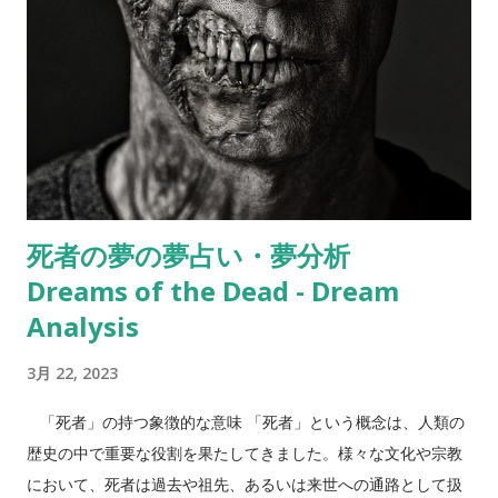
ことや、周囲の人々と協力して何かを達成しようとしているこ
とを意味することがあります。ギリシャ神話では、アリが大海
蛇の攻撃に対して集団で協力して勝利する姿が描かれていま
す。また、インド神話では、大自然を共に守るためにアリが努
力する姿が語られています。 カブトムシ・クワガタムシの夢占
い カブトムシやクワガタムシは、力強さや男らしさ、競争心な
どを象徴することがあります。夢の中でこれらの昆虫が登場す
る場合、自分自身が力を発揮している状況や、何かに挑戦する
死者の夢の夢占い・夢分析
ことを示すことがあります。 カブトムシは、強さや勇気を象徴
Dreams of the Dead - Dream
する昆虫です。日本の古代神話「天孫降臨」に登場する神々の
中には、カブトムシに変身できる神もいました。また、日本の
Analysis
子供たちにとって、夏の風物詩として親しまれています。 バッ
3月 22, 2023
タの夢占い バッタは、不安定さや混沌を表すことがあります。
夢の中でバッタが登場する場合、何かが予測不可能で不安定な
「死者」の持つ象徴的な意味 「死者」という概念は、人類の
状況にある可能性があることを示すことがあります。 カマキリ
歴史の中で重要な役割を果たしてきました。様々な文化や宗教
の夢占い カマキリは、自己防衛や強さを表すことがあります。
において、死者は過去や祖先、あるいは来世への通路として扱