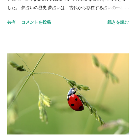
えている夢 犬が吠えている夢は、何か危険が迫っていることを
した。 夢占いの歴史 夢占いは、古代から存在する占いの一種で
示しています。その危険に直面する前に、対策を講じることが
あり、多くの文化や宗教において重要な役割を果たしてきまし
重要です。 犬が噛みつく夢 犬が噛みつく夢は、あなたが過度な
共有
コメントを投稿
続きを読む
た。以下は、夢占いの歴史についての詳細です。 古代エジプト
プレッシャーやストレスを感じていることを示しています。自
古代エジプトの文化においては、夢占いは非常に重要な役割を
分自身を見つめ直し、自分の心と体の健康を守るために、一歩
果たしていました。エジプトのファラオたちは、夢占いを頼り
引いてみることが必要です。 野良犬が追いかけてくる夢 野良犬
に、政治的な決定や戦略を立てていたとされています。また、
が追いかけてくる夢は、あなたが自分の問題に向き合わなけ...
エジプトの神話には、夢を解釈する神々も登場します。 古代ギ
リシャ 古代ギリシャにおいても、夢占いは重要視されていまし
た。有名な哲学者プラトンは、『国家』の中で、夢についての
考え方を述べています。また、古代ギリシャには、夢を解釈す
る専門家である「oneirocritica（オネイロクリティカ）」とい
う職業も存在しました。 中世ヨーロッパ 中世ヨーロッパにおい
ては、キリスト教の影響により、夢占いは一時的に忘れられる
時期がありました。しかし、聖書の中にも夢を解釈する場面が
登場するため、夢占いが完全に忘れられたわけではありません
でした。また、中世ヨーロッパでは、夢の内容によって病気を