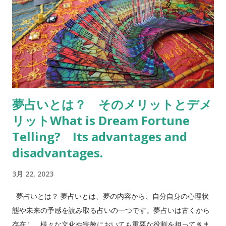
ている不安や緊張を見つめ直すことが必要かもしれません。 ヒ
ーリングと共感 犬は人間と深い絆を持ち、その存在が癒しや励
ましをもたらすこともあります。夢に出てきた犬があなたに寄
り添っていた場合、それはあなたに対してヒーリングを行って
いるか、あなたの中に共感や思いやりの気持ちがあることを示
唆している可能性があります。 以上のように、犬は夢の中で多
様な意味を持つ動物の一つです。また、文化や歴史、神話、昔
夢占いとは？ そのメリットとデメ
話などでも犬に関する様々な伝承が存在しています。たとえ
リットWhat is Dream Fortune
ば、日本の神話には天照大神が磐戸から出現した際、犬が彼女
を迎えたという逸話があります。他にも古代エジプトでは、ア
Telling? Its advantages and
ヌビスと呼ばれる犬の神様が死者の霊を案内する役割を担って
disadvantages.
いたとされています。これらの神話や伝承は、犬が人間と密接
3月 22, 2023
な関係を持ってきた歴史に関連しています。 また、夢に出てき
た犬の種類や行動などによっても、夢占いでの意味が異なりま
夢占いとは？ 夢占いとは、夢の内容から、自分自身の心理状
す。以下に、よく見られる夢のシチュエーションや犬の種類、
態や未来の予感を読み取る占いの一つです。夢占いは古くから
行動について、それぞれの夢占いの意味を解説します。 犬が吠
存在し、様々な文化や宗教においても重要な役割を担ってきま