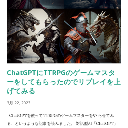
質を使って蒸気を発生させ、変性意識状態に入ることができま
す。この状態で夢を見ることで、自己探求や癒しの体験を得る
ことができます。 チベット仏教 チベット仏教においては、夢を
観察することで自己認識や目覚めのプロセスを促すことが行わ
れます。夢の中で自分が夢を見ていることに気づくことを「明
夢」と呼び、この状態を意図的に誘導することで、自己探求や
目覚めを促すことができます。 チベット仏教の修行者たちは、
夢の中で仏教の教えを学ぶことができると考えており、夢の中
ChatGPTにTTRPGのゲームマスタ
での仏教的な体験を「夢のヨーガ」と呼んでいます。夢の中で
ーをしてもらったのでリプレイを上
目覚めることで、現実世界でも目覚めることができるとされて
います。 トランスパーソナル心理学 トランスパーソナル心理学
げてみる
では、変性意識状態を通じて、個人的な体験を超越した、普遍
3月 22, 2023
的な存在とのつながりを求めます。夢は、そのよ・トランスパ
ーソナル心理学の夢の解釈 トランスパーソナル心理学は、人間
​ ChatGPTを使ってTTRPGのゲームマスターをや らせてみ
の本質的な精神的側面を探求する分野であり、夢分析もその一
る、というような記事を読みました。 対話型AI「ChatGPT」
部です。トランスパーソナル心理学の観点からは、夢は人間の