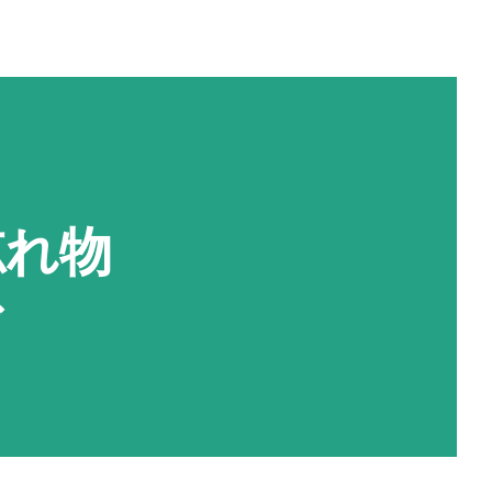
忘れ物
ド