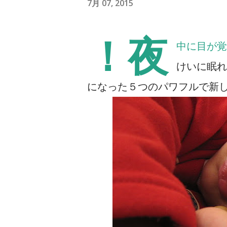
7月 07, 2015
！夜
中に目が覚
けいに眠れ
になった５つのパワフルで新