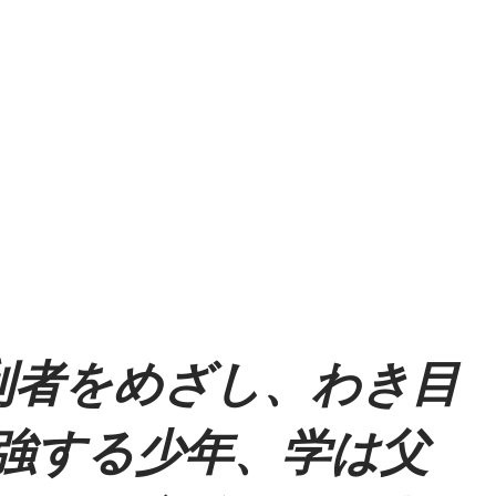
利者をめざし、わき目
強する少年、学は父