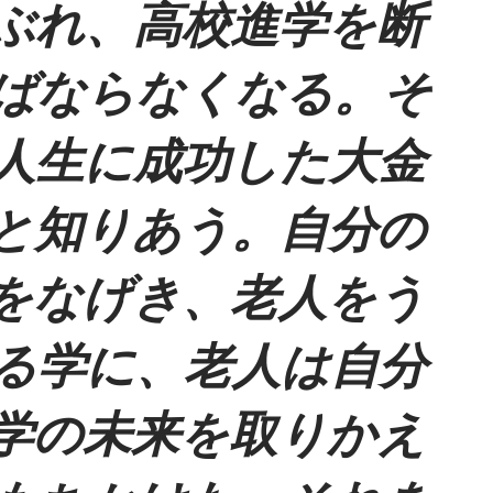
ぶれ、高校進学を断
ばならなくなる。そ
人生に成功した大金
と知りあう。自分の
をなげき、老人をう
る学に、老人は自分
学の未来を取りかえ