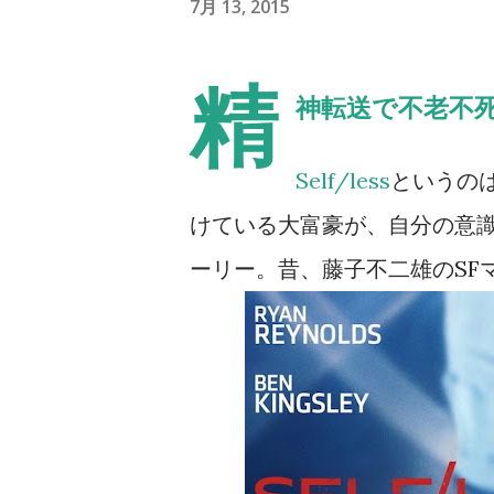
7月 13, 2015
精
神転送で不老不
Self/less
というの
けている大富豪が、自分の意
ーリー。昔、藤子不二雄のSF