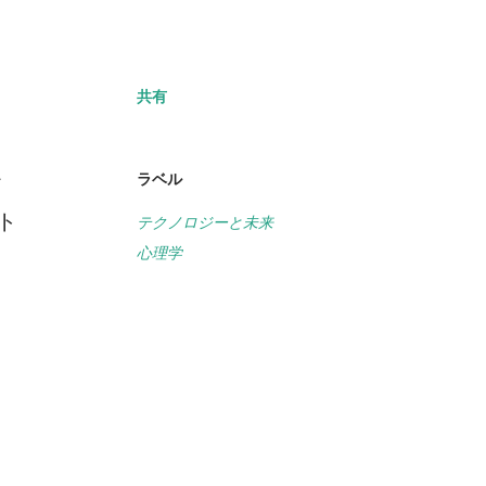
共有
か
ラベル
ト
テクノロジーと未来
心理学