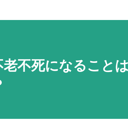
不老不死になること
か？