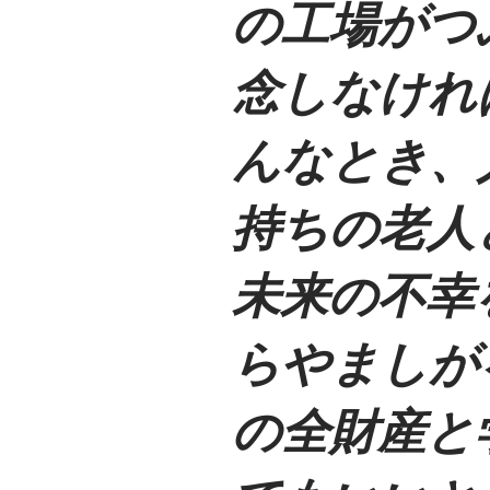
の工場がつ
念しなけれ
んなとき、
持ちの老人
未来の不幸
らやましが
の全財産と