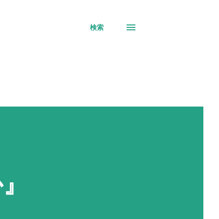
検索
か』