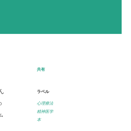
共有
ん
ラベル
心理療法
の
精神医学
ム
本