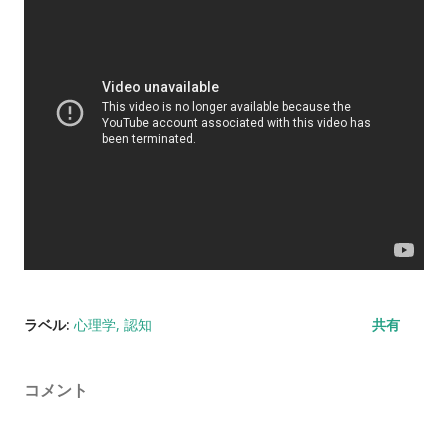
ラベル:
心理学
認知
共有
コメント