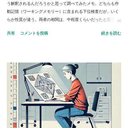
う解釈されるんだろうかと思って調べてみたメモ。どちらも作
動記憶（ワーキングメモリー）に含まれる下位検査だが、いく
らか性質が違う。両者の相関は、中程度くらいだったと思う。
数唱 vs 語音整列 Digit span versus letter number
共有
コメントを投稿
続きを読む
sequencing とある海外の掲示板（？）でのやりとり。 一方が
他方よりも高得点だった場合、どんな風に説明できるかな？
どっちも順番に配列することが含まれているし、ほとんどの人
が順序を操作するために聴覚的記憶を使ってると思う。けど、
４点以上の乖離（discrepancy）があった場合は？ 実施した
ばかりのアセスメントを詳しく考えてみると、言葉の受容と表
出が明らかに難しいケースだったけど、視空間スキルと処理速
度はまったく問題なく保たれていた。-Miriam という問題提起
に対するスレッドのようだ。 私も以前に何度か同じようなパタ
ーンに出会ったことがあって似たようなことを考えたことがあ
るけど、ぜんぜん専門外だったから。あなたももう考えてるだ
ろうけど、語音整列はたぶんより複雑な課題だと思う。という