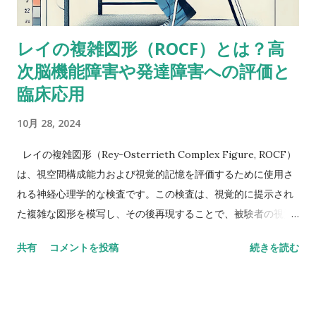
のも、数唱のように単に数字を扱うんじゃなくって、（文字と
数字という）二種類の情報を使ってそれを切り替えながら作業
レイの複雑図形（ROCF）とは？高
しなきゃいけないから。被験者が教示を理解して、すべてをす
次脳機能障害や発達障害への評価と
っかり頭に入れることができたという手応えはありました
か？ これ（語音整列）を実行するにはいくつかの操作が必要
臨床応用
だし、呈示されたものすべてを受け取るには言語受容スキルが
10月 28, 2024
特に障壁となるかもしれません。他の下位検査にもこの仮説が
当てはまるならば意味をなさないかもしれませんが・・・もっ
レイの複雑図形（Rey-Osterrieth Complex Figure, ROCF）
と知識のある人ならいい意見が出せるかも。-Butterfly22 私も
は、視空間構成能力および視覚的記憶を評価するために使用さ
同じように考えていました。数唱よりも語音整列の方がいいス
れる神経心理学的な検査です。この検査は、視覚的に提示され
コアを示しているような同様のアセスメント事例がおかしいの
た複雑な図形を模写し、その後再現することで、被験者の視覚
はなんでかなって。-Miriam 数唱が高くて語音整列が低い場合
記憶や計画、組織化能力、遂行機能を評価します。以下に、
は、並べ替えなどの操作が入ると難しいのかなと推測できるけ
共有
コメントを投稿
続きを読む
ROCFの概要、高次脳機能障害および発達障害への評価と臨床
ど、逆の場合はなんだろう。 数唱は基本的にはワーキングメモ
応用について詳述します。 1. ROCFの概要と評価方法 ROCF
リーのタスクだけど、語音整列は、上の人が言ってるみたい
は、もともとアンドレ・レイ（André Rey）によって開発さ
に、もっと複雑だ。より心的に柔軟でないといけないし、情報
れ、その後、オステリアス（Paul Osterrieth）によって改良さ