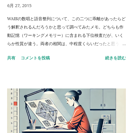
6月 27, 2015
WAISの数唱と語音整列について、この二つに乖離があったらど
う解釈されるんだろうかと思って調べてみたメモ。どちらも作
動記憶（ワーキングメモリー）に含まれる下位検査だが、いく
らか性質が違う。両者の相関は、中程度くらいだったと思う。
数唱 vs 語音整列 Digit span versus letter number
共有
コメントを投稿
続きを読む
sequencing とある海外の掲示板（？）でのやりとり。 一方が
他方よりも高得点だった場合、どんな風に説明できるかな？
どっちも順番に配列することが含まれているし、ほとんどの人
が順序を操作するために聴覚的記憶を使ってると思う。けど、
４点以上の乖離（discrepancy）があった場合は？ 実施した
ばかりのアセスメントを詳しく考えてみると、言葉の受容と表
出が明らかに難しいケースだったけど、視空間スキルと処理速
度はまったく問題なく保たれていた。-Miriam という問題提起
に対するスレッドのようだ。 私も以前に何度か同じようなパタ