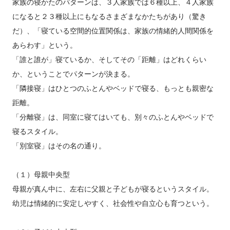
家族の寝かたのパターンは、３人家族では６種以上、４人家族
になると２３種以上にもなるさまざまなかたちがあり（驚き
だ）、「寝ている空間的位置関係は、家族の情緒的人間関係を
あらわす」という。
「誰と誰が」寝ているか、そしてその「距離」はどれくらい
か、ということでパターンが決まる。
「隣接寝」はひとつのふとんやベッドで寝る、もっとも親密な
距離。
「分離寝」は、同室に寝てはいても、別々のふとんやベッドで
寝るスタイル。
「別室寝」はその名の通り。
（１）母親中央型
母親が真ん中に、左右に父親と子どもが寝るというスタイル。
幼児は情緒的に安定しやすく、社会性や自立心も育つという。