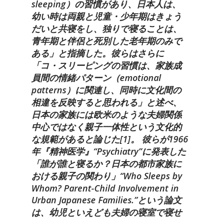
sleeping）の習慣があり、日本人は、
幼い時は両親と児童・少年期はきょう
だいと共寝をし、独りで寝ることは、
青年期と伴侶と死別した老年期のみで
ある」と指摘した。彼らはさらに
「コ・スリーピングの習慣は、家族成
員間の情緒パターン（emotional
patterns）に関連し、同時に文化間の
相違を反映すると思われる」と述べ、
日本の家族には欧米のような夫婦関係
中心ではなく親子一体性という文化的
な規範があると論じた[1]。 彼らが1966
年『精神医学』“Psychiatry”に発表した
「誰が誰と寝るか？日本の都市家族に
おける親子の関わり」“Who Sleeps by
Whom? Parent-Child Involvement in
Urban Japanese Families.”という論文
は、幼児といえども夫婦の寝室で寝せ