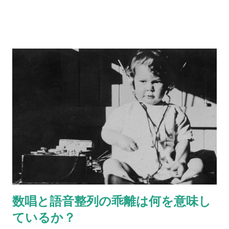
のフルーツを、それぞれ身近な異性にあてはめてみてくださ
い。 リンゴ＝ バナナ＝ ぶどう＝ みかん＝ イチゴ＝ キウイ＝
さて、いかがでしょう？ 何人かにあらかじめ聞いておくと、後
で比べられて楽しいです。
数唱と語音整列の乖離は何を意味し
ているか？