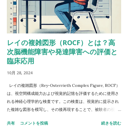
ーンに出会ったことがあって似たようなことを考えたことがあ
るけど、ぜんぜん専門外だったから。あなたももう考えてるだ
ろうけど、語音整列はたぶんより複雑な課題だと思う。という
のも、数唱のように単に数字を扱うんじゃなくって、（文字と
数字という）二種類の情報を使ってそれを切り替えながら作業
レイの複雑図形（ROCF）とは？高
しなきゃいけないから。被験者が教示を理解して、すべてをす
次脳機能障害や発達障害への評価と
っかり頭に入れることができたという手応えはありました
か？ これ（語音整列）を実行するにはいくつかの操作が必要
臨床応用
だし、呈示されたものすべてを受け取るには言語受容スキルが
10月 28, 2024
特に障壁となるかもしれません。他の下位検査にもこの仮説が
当てはまるならば意味をなさないかもしれませんが・・・もっ
レイの複雑図形（Rey-Osterrieth Complex Figure, ROCF）
と知識のある人ならいい意見が出せるかも。-Butterfly22 私も
は、視空間構成能力および視覚的記憶を評価するために使用さ
同じように考えていました。数唱よりも語音整列の方がいいス
れる神経心理学的な検査です。この検査は、視覚的に提示され
コアを示しているような同様のアセスメント事例がおかしいの
た複雑な図形を模写し、その後再現することで、被験者の視覚
はなんでかなって。-Miriam 数唱が高くて語音整列が低い場合
記憶や計画、組織化能力、遂行機能を評価します。以下に、
は、並べ替えなどの操作が入ると難しいのかなと推測できるけ
共有
コメントを投稿
続きを読む
ROCFの概要、高次脳機能障害および発達障害への評価と臨床