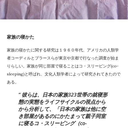
家族の寝かた
家族の寝かたに関する研究は１９６０年代、アメリカの人類学
者コーディルとプラースらが東京や京都で行なった調査が始ま
りらしい。家族が同じ部屋で寝ることはコ・スリーピング(co-
sleeping)と呼ばれ、文化人類学者によって研究されてきたので
ある。
彼らは、日本の家族323世帯の就寝形
態の実態をライフサイクルの視点から
から分析して、「日本の家族は他に空
き部屋があるのにかたまって親子同室
に寝るコ・スリーピング（co-