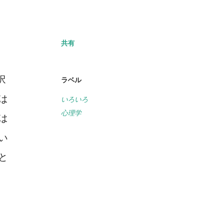
共有
択
ラベル
は
いろいろ
心理学
は
い
と