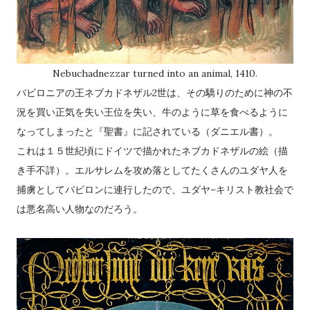
Nebuchadnezzar turned into an animal, 1410.
バビロニアの王ネブカドネザル2世は、その驕りのために神の不
況を買い正気を失い王位を失い、牛のように草を食べるように
なってしまったと『聖書』に記されている（ダニエル書）。
これは１５世紀頃にドイツで描かれたネブカドネザルの絵（描
き手不詳）。エルサレムを攻め落としてたくさんのユダヤ人を
捕虜としてバビロンに連行したので、ユダヤ–キリスト教社会で
は悪名高い人物なのだろう。