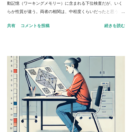
動記憶（ワーキングメモリー）に含まれる下位検査だが、いく
らか性質が違う。両者の相関は、中程度くらいだったと思う。
数唱 vs 語音整列 Digit span versus letter number
共有
コメントを投稿
続きを読む
sequencing とある海外の掲示板（？）でのやりとり。 一方が
他方よりも高得点だった場合、どんな風に説明できるかな？
どっちも順番に配列することが含まれているし、ほとんどの人
が順序を操作するために聴覚的記憶を使ってると思う。けど、
４点以上の乖離（discrepancy）があった場合は？ 実施した
ばかりのアセスメントを詳しく考えてみると、言葉の受容と表
出が明らかに難しいケースだったけど、視空間スキルと処理速
度はまったく問題なく保たれていた。-Miriam という問題提起
に対するスレッドのようだ。 私も以前に何度か同じようなパタ
ーンに出会ったことがあって似たようなことを考えたことがあ
るけど、ぜんぜん専門外だったから。あなたももう考えてるだ
ろうけど、語音整列はたぶんより複雑な課題だと思う。という
のも、数唱のように単に数字を扱うんじゃなくって、（文字と