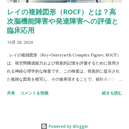
数字という）二種類の情報を使ってそれを切り替えながら作業
レイの複雑図形（ROCF）とは？高
しなきゃいけないから。被験者が教示を理解して、すべてをす
次脳機能障害や発達障害への評価と
っかり頭に入れることができたという手応えはありました
か？ これ（語音整列）を実行するにはいくつかの操作が必要
臨床応用
だし、呈示されたものすべてを受け取るには言語受容スキルが
10月 28, 2024
特に障壁となるかもしれません。他の下位検査にもこの仮説が
当てはまるならば意味をなさないかもしれませんが・・・もっ
レイの複雑図形（Rey-Osterrieth Complex Figure, ROCF）
と知識のある人ならいい意見が出せるかも。-Butterfly22 私も
は、視空間構成能力および視覚的記憶を評価するために使用さ
同じように考えていました。数唱よりも語音整列の方がいいス
れる神経心理学的な検査です。この検査は、視覚的に提示され
コアを示しているような同様のアセスメント事例がおかしいの
た複雑な図形を模写し、その後再現することで、被験者の視覚
はなんでかなって。-Miriam 数唱が高くて語音整列が低い場合
記憶や計画、組織化能力、遂行機能を評価します。以下に、
は、並べ替えなどの操作が入ると難しいのかなと推測できるけ
共有
コメントを投稿
続きを読む
ROCFの概要、高次脳機能障害および発達障害への評価と臨床
ど、逆の場合はなんだろう。 数唱は基本的にはワーキングメモ
応用について詳述します。 1. ROCFの概要と評価方法 ROCF
リーのタスクだけど、語音整列は、上の人が言ってるみたい
は、もともとアンドレ・レイ（André Rey）によって開発さ
に、もっと複雑だ。より心的に柔軟でないといけないし、情報
れ、その後、オステリアス（Paul Osterrieth）によって改良さ
の保存／再生の能力だけでなくて...
Powered by Blogger
れました。検査は以下の手順で行われます。 模写フェーズ : 図