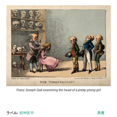
Franz Joseph Gall examining the head of a pretty young girl
ラベル:
精神医学
共有