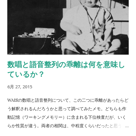
数唱と語音整列の乖離は何を意味し
ているか？
6月 27, 2015
WAISの数唱と語音整列について、この二つに乖離があったらど
う解釈されるんだろうかと思って調べてみたメモ。どちらも作
動記憶（ワーキングメモリー）に含まれる下位検査だが、いく
らか性質が違う。両者の相関は、中程度くらいだったと思う。
数唱 vs 語音整列 Digit span versus letter number