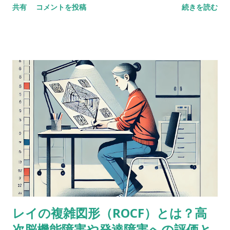
共有
コメントを投稿
続きを読む
sequencing とある海外の掲示板（？）でのやりとり。 一方が
他方よりも高得点だった場合、どんな風に説明できるかな？
どっちも順番に配列することが含まれているし、ほとんどの人
が順序を操作するために聴覚的記憶を使ってると思う。けど、
４点以上の乖離（discrepancy）があった場合は？ 実施した
ばかりのアセスメントを詳しく考えてみると、言葉の受容と表
出が明らかに難しいケースだったけど、視空間スキルと処理速
度はまったく問題なく保たれていた。-Miriam という問題提起
に対するスレッドのようだ。 私も以前に何度か同じようなパタ
ーンに出会ったことがあって似たようなことを考えたことがあ
るけど、ぜんぜん専門外だったから。あなたももう考えてるだ
ろうけど、語音整列はたぶんより複雑な課題だと思う。という
のも、数唱のように単に数字を扱うんじゃなくって、（文字と
数字という）二種類の情報を使ってそれを切り替えながら作業
レイの複雑図形（ROCF）とは？高
しなきゃいけないから。被験者が教示を理解して、すべてをす
次脳機能障害や発達障害への評価と
っかり頭に入れることができたという手応えはありました