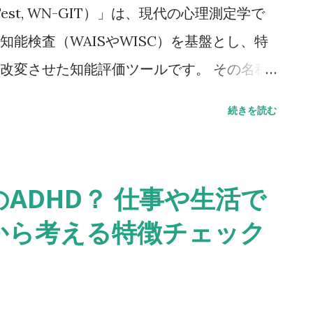
gence Test, WN-GIT）」は、現代の心理測定学で
能検査（WAISやWISC）を基盤とし、特
改変させた知能評価ツールです。 その名称
示す「ウェクスラー」と、本検査の改変に
続きを読む
組み合わせたものであり、この検査が標準
な目的のために開発されたことを示唆して
一般的な知能検査が、言語能力や論理的思考力
ADHD？ 仕事や生活で
の対象とするのに対し、WN-GITが目指す
から考える特徴チェック
頻発する環境における、特殊な認知適応能
る知識の多寡や計算の速さだけを評価するも
知のあるいは異常な情報に直面した際、そ