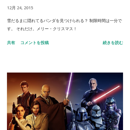
ことを対策に盛り込んだ。しかし、学校や地域で孤立し深刻な
12月 24, 2015
困窮状態にある子どもはなかなか居場所にやって来ないとい
う。待っているだけではだめなのだ。 とのこと。 政府広報オン
雪だるまに隠れてるパンダを見つけられる？ 制限時間は一分で
ライン でも子どもの貧困対策について取り上げられている。 民
す。 それだけ。メリー・クリスマス！
間の取り組みとしては、最近ときどき耳にする「子ども食堂」
共有
コメントを投稿
続きを読む
という活動が、もっと広まるといいのにと思う。