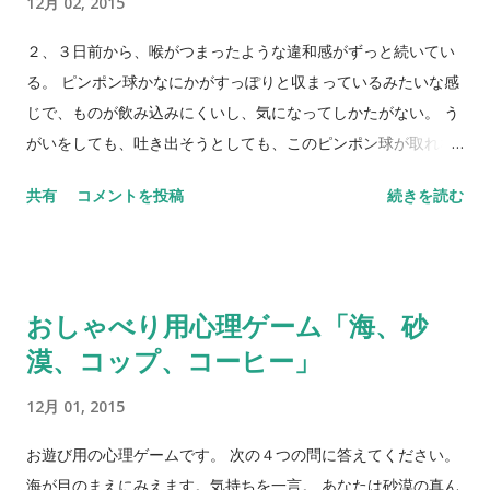
12月 02, 2015
で重要なものとされているけれど、どんな経験や活動が幸福と
結びついているかということはこれまで検証されてこなかっ
２、３日前から、喉がつまったような違和感がずっと続いてい
た。というわけで、18歳から80歳までの117人に聞いてみまし
る。 ピンポン球かなにかがすっぽりと収まっているみたいな感
た、という研究です。 より幸福...
じで、ものが飲み込みにくいし、気になってしかたがない。 う
がいをしても、吐き出そうとしても、このピンポン球が取れな
くて気持ち悪い。 これは、どうやら「ヒステリー球」と言う症
共有
コメントを投稿
続きを読む
状だ。 「神経性咽喉頭部狭窄症」とか「咽喉頭異常感症」とも
呼ばれている。英語では、Globus hystericus という言葉で表
現されているものが、同じ症状らしい。 東洋医学では「梅核気
（ばいかくき）」という名称で知られている。 どうにかならな
おしゃべり用心理ゲーム「海、砂
いものかと、治療法や対処法をあれこれ調べてみた。
漠、コップ、コーヒー」
12月 01, 2015
お遊び用の心理ゲームです。 次の４つの問に答えてください。
海が目のまえにみえます。気持ちを一言。 あなたは砂漠の真ん