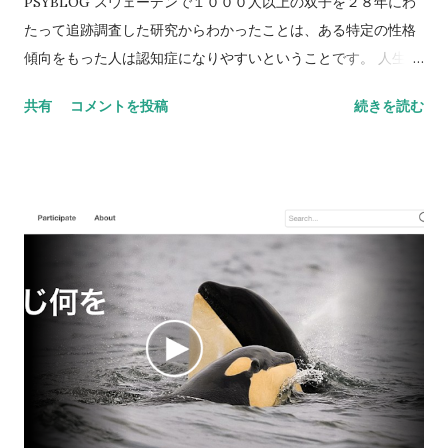
PSYBLOG スウェーデンで１０００人以上の双子を２８年にわ
たって追跡調査した研究からわかったことは、ある特定の性格
傾向をもった人は認知症になりやすいということです。 人生に
おいて高いレベルの不安を体験してきた人々は認知症になるリ
共有
コメントを投稿
続きを読む
スクが４８％も増えるのだといいます。 研究を主導した
Andrew Petkus博士によると、うつと比べると不安はどっちか
というと代役扱いされてきたけれども、うつがエピソード的で
あるのに対して、不安は人生長きにわたる慢性的な問題となり
やすいそうです。 双子たちはどちらも３年ごとに認知症のスク
リーニング検査を受けたところ、上記のような傾向が明らかに
なりました。 ２０１５年に、The journal Alzheimer’s &
Dementia（アルツハイマーと認知症誌）に掲載された研究だそ
うです。 抑うつや不安障害などで、仮性認知症になる人はいる
けれど、この研究はそういうのとはまた違うみたい。性格傾向
として不安を感じやすいという人の脳には、なんらかの脆弱生
があるということなのか、また違った理由で説明できるのか。