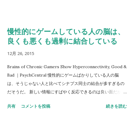
イコロジストが尋問や拷問に関与する際の倫理的問題に関する
調査です。調査の代表者であるデイヴィッド・ホフマンさんの
名前から通称「 ホフマン・レポート 」と呼ばれていますが、正
慢性的にゲームしている人の脳は、
式には、 Independent Review Relating to APA Ethics
良くも悪くも過剰に結合している
Guidelines, National Security Interrogations, and Torture.
「アメリカ心理学会の倫理的ガイドラインに関連した独自レビ
12月 26, 2015
ュー、国家安全保障の尋問と拷問」 という名称です。６ヶ月間
に渡り、５万を超える文書をレビューし、１４８名の関係者に
Brains of Chronic Gamers Show Hyperconnectivity, Good &
２００回以上のインタビューを実施したのだそうです。軍や
Bad ｜PsychCentral 慢性的にゲームばかりしている人の脳
CIAで行なわれた尋問・拷問に心理学者が関与していることが
は、そうじゃない人と比べてシナプス同士の結合が多すぎるの
明らかにされ、議論を呼びました。アメリカ心理学会のトップ
だそうだ。 新しい情報にすばやく反応できるのは良い面だが、
らがこの件で引退することになったといいます。 心理的（精神
他方で、衝動コントロールが弱くなるのだって。 まあ、FPSで
共有
コメントを投稿
続きを読む
的）拷問については、日本トラウマティック・ストレス学会誌
ばんばん敵を打ち殺していたら、反応は早くなるだろうな。 テ
で昔読んだ宮地尚子先生の「 拷問とトラウマ 」が詳しかった記
レビゲームばかりしていると脳の接続が増えるのか、あるいは
憶があります。 ２．初回精神病エピソードのケアとしては、抗
もともとたくさんつながってる人がゲームにはまりやすいのか
精神病薬を中心とした通常の治療と比べて、心理療法や家族支
は不明と。