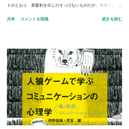
とや、「値段は鶏肉の約１０倍もする。クジラの肉がなくなっ
トのとおり、基盤剥き出しのそっけないものだが、スターター
ても餓死する人はいない」ことを挙げた。 という理屈は、じゃ
キットには電源やケース、ケーブルなどもついていて、すぐに
共有
コメントを投稿
続きを読む
あ鶏には思考や感情はないのか、値段の問題だったら牛肉だっ
始めることができた。 キーボードとマウスをつないで、HDMI
て高いじゃないか、クジラに苦痛を与えずに殺す方法が見つか
ケーブルをテレビにつないで電源をさしこむと勝手に起動する
ればOKなの？ といった疑問も感じる。でも、何を食べてよく
（起動ボタンなんてものはないのだ）。 OSはRaspbianという
て、何は食べたらだめか、という問題は、理屈じゃないんだろ
Linuxの仲間（？）。 渡してほっといたら、子どもはいつのま
うな。 あとサフィナさんの言い方だと、「動物が感情や愛情を
にかラズパイでYoutubeを観ていた。 マインクラフトは、パイ
もっているのは、見れば分かるでしょう。人間と同じでし...
エディションという機能限定の軽いものみたいで、ゾンビなど
が出てこないのがちょっと物足りないようだ。 ためしにやって
みると、箱庭みたいでなかなか面白いではないですか。 その
うちプログラムなども覚えると、自由に建物や地形を作れて面
白くなりそうだ。 あれこれ調べて、パッチを当てたらちょっと
だけサバイバルモードっぽくなった。 はい、子どもより親の方
がはまっています。 子どもにプログラミングを学ばせる真の意
義 | 最新の週刊東洋経済 | 東洋経済オンライン | 新世代リーダー
のためのビジネスサイト を読むと、習い事としてプログラミン