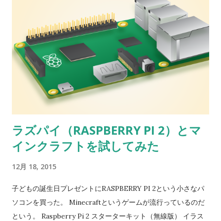
ドウイルカの赤ちゃんがいました ある時 飼育係が 休憩を取っ
て 窓から水槽を眺めながら 煙草を吸っていました ドリーがや
ってきて 彼を見ると お母さんのところに行って １分か２分ほ
ど乳を飲み それから窓のところに戻ってきて 頭の上に煙のよう
な ミルクの雲を作りました どのようにしてか この赤ちゃんイ
ルカは ミルクで煙を表現するというアイデアを 思いついたので
す 人間が何かを使って 別のものを表現するとき それは「芸
術」と呼ばれます。 というエピソードは面白かった。「まね
る」というのは、人間以外の動物はなかなかしないんじゃない
ラズパイ（RASPBERRY PI 2）とマ
かと思っていたけど、ほんとだろうか？ イルカならやるかも
インクラフトを試してみた
しれない。 調査捕鯨に中止命令、日本は順守するのか ｜CNN
という記事を読むと、日本の捕鯨に対して反対を表明している
12月 18, 2015
学者でもあるようだ。 捕鯨に反対する理由としてサフィナ氏
は、過去６０年の間に南半球で約２００万頭のクジラが殺され
子どもの誕生日プレゼントにRASPBERRY PI 2という小さなパ
たと述べ、大型クジラのほとんどは頭数が回復していないと指
ソコンを買った。 Minecraftというゲームが流行っているのだ
摘。さらに、クジラに苦痛を与えずに殺す方法が存在しないこ
という。 Raspberry Pi 2 スターターキット（無線版） イラス