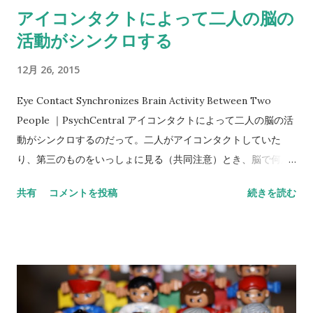
アイコンタクトによって二人の脳の
援などに焦点を当てたプログラムのほうが２年後の結果がよか
った アメリカ国立精神衛生研究所によるプロジェクトで明らか
活動がシンクロする
にされました。 Initial Psychotic Episode Best Managed by
12月 26, 2015
Team-Based Approach 「初回精神病エピソードはチーム・ア
プローチによるマネジメントがベスト」とのことです。訓練さ
Eye Contact Synchronizes Brain Activity Between Two
れた専門家が、それぞれのクライエントにパーソナライズされ
People ｜PsychCentral アイコンタクトによって二人の脳の活
た治療プランを立てて、チームで支援します。抗精神病薬の使
動がシンクロするのだって。二人がアイコンタクトしていた
用を減らし、回復指向の心理療法や、家族教育と支援、ケー...
り、第三のものをいっしょに見る（共同注意）とき、脳で何が
起こっているのかを研究したらしい。 「共同注意が必要な課題
共有
コメントを投稿
続きを読む
を行っているときに瞬きがシンクロするのは、注意が共有され
たサインで、注意の共有は社会的な記憶として保たれると私た
ちは考えました」と第一執筆者のたかひろこいけさんが述べて
いるのだって。 「見つめ合うと素直に お喋りできない♪」と歌
われますが、脳がシンクロしてるなら言葉にしなくてもいいの
か。