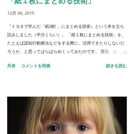
「紙１枚にまとめる技術」
グループの人たちには、次のような目覚ましい改善が認められ
12月 06, 2015
ました。 より良い社会生活 集中しやすくなる 気分がよくなる
時間を無駄にしなくなる なんだかいいことばかりじゃないです
『トヨタで学んだ「紙1枚! 」にまとめる技術』という本を立ち
か。ほんとか。 ええと、報告書によると、 一週間 Facebook断
読みしました（半分くらい）。 「紙１枚にまとめる技術」を、
ちした人の８８％はハッピーで（コントロール群は８１％だそ
たとえば認知行動療法などをする際に、活用できたりしないだ
う。有意差あるのか？）、人生を楽しんでいるのは８４％（コ
ろうか、と思ってぱらぱらめくってみたのです。 普段、あんま
ントロール群は７５％）、孤独に感じているのは１６％だけ
りビジネス書なんて読まないので、興味関心のある良い読者と
共有
コメントを投稿
続きを読む
（コントロール群は２５％）だそうです。 Facebookを辞めた
いうわけではないのだけれど、思い出していくつか覚え書きと
ほうがさみしくないという...
してメモしておきます。