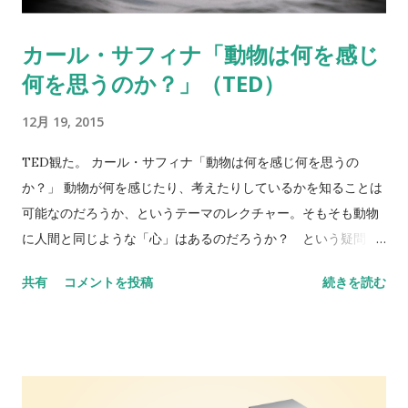
Anxiety is associated with increased risk of dementia in
older Swedish twins ＊英単語 understudy：代役のために稽古
カール・サフィナ「動物は何を感じ
をする、代役をする
何を思うのか？」（TED）
12月 19, 2015
TED観た。 カール・サフィナ「動物は何を感じ何を思うの
か？」 動物が何を感じたり、考えたりしているかを知ることは
可能なのだろうか、というテーマのレクチャー。そもそも動物
に人間と同じような「心」はあるのだろうか？ という疑問
に、カール・サフィナさんが答えている。アホウドリの研究な
共有
コメントを投稿
続きを読む
どもしている人のようです（ ＊ ）。 生態学、生物学、行動科
学に渡る発見や逸話から、クジラやオオカミやゾウやアホウド
リの物語を紡ぎ出し、地球を共有する他の生き物たちも人間同
様に考え、道具を使い、感情を表現することを示します。 南ア
フリカの水族館に ドリーという名の まだ乳を飲んでいる バン