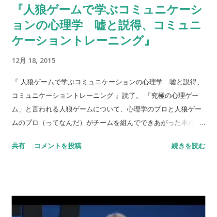
『人狼ゲームで学ぶコミュニケーシ
グを始める子どもも増えてきているのだそうだ。 「子ども向け
ョンの心理学 嘘と説得、コミュニ
プログラミング教育」のいま─Minecraftが拓く新たな「学び」
の可能性：一般記事｜gihyo.jp … 技術評論社 この記事には次の
ケーショントレーニング』
ように書かれていた。 そもそもなぜ「子どもにプログラミング
12月 18, 2015
を教えるべき」，と考えられるようになったのでしょうか。そ
れにはいくつか，きっかけとなる発言があります。たとえば
『 人狼ゲームで学ぶコミュニケーションの心理学 嘘と説得、
Appleの創業者であるスティーブ・ジョブズは「すべてのアメ
コミュニケーショントレーニング 』読了。 「究極の心理ゲー
リカ人がプログラミングを学ぶべきだ」という主旨の発言を
ム」と言われる人狼ゲームについて、心理学のプロと人狼ゲー
1995年のインタビューで答えています。 筆者は子どもへのプロ
ムのプロ（ってなんだ）がチームを組んでできあがった本だそ
グラミング教育の主眼は，プログラミングができるようになる
うです。
ことではなく，むしろプログラミングを通じて，「思考のやり
共有
コメントを投稿
続きを読む
方を学ばせる」ということに本筋があると考えています。 プロ
グラミング教育は，すべての学問に共...