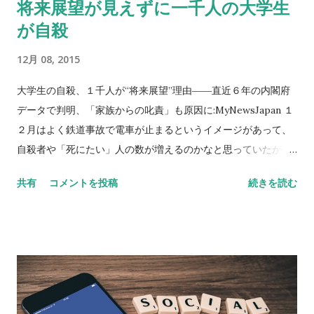
将来展望が見えずに一千人の大学生
が自殺
12月 08, 2015
大学生の自殺、１千人が“将来展望”理由――直近６年の内閣府
データで判明、「家族からの叱責」も原因に:MyNewsJapan １
２月はよく鉄道事故で電車が止まるというイメージがあって、
自殺者や「死にたい」人の数が増えるのかなと思っていたが、
統計では４月、５月がピークになることが多いようだ。 上記の
共有
コメントを投稿
続きを読む
記事では、内閣府のデータから、「大学生の自殺」について書
かれていた。 「就職失敗」や「進路の悩み」など、“将来展
望”に関する原因で自殺した大学生が、過去６年間（２００９〜
１４年）で１０１８人にのぼることが、内閣府のデータからは
じめて判明した。うち４２人については、併せて「家族からの
叱責」や「親子関係の不和」も、原因として記録されていた。
うつ病などの精神疾患を一因に自殺した大学生は、実数で６６