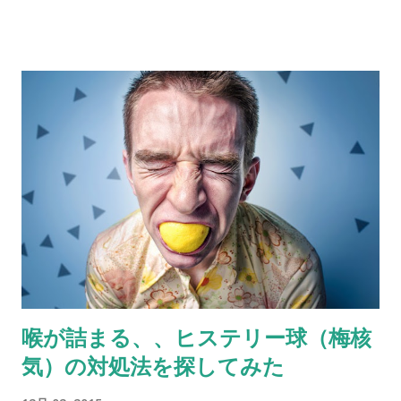
experiences’ in undergraduate students , Journal of
Behavior Therapy and Experimental Psychiatry Volume 32,
Issue 3, September 2001, Pages 137–144 ノイズ音を流して、
ビング・クロスビーが歌う「ホワイト・クリスマス」が聞こえ
たと思ったらボタンを押してもらうという実験です。 大学院生
44名が被験者となり、この実験を行ったところ、14人（32%）
が少なくとも一度は「聞こえた」とボタンを押したそうです
（実際は、「ホワイト・クリスマス」は一度も流れていな
い）。 ホワイト・クリスマスが聞こえた人は、そうでない人々
と比べて、「空想傾向」と「Launay-Slade幻覚スケール」がハ
イスコアでしたが、イメージの鮮明さや社会的要求への敏感さ
は変わらなかったとの結果。 幸せなクリスマスを過ごすには
『幸福研究誌』に掲載された Tim Kasser , Kennon M.
喉が詰まる、、ヒステリー球（梅核
Sheldon, What Makes for a Merry Christmas? , Article
気）の対処法を探してみた
Journal of Happiness Studies December 2002, Volume 3,
Issue 4, pp 313-329 という論文から。 クリスマスは多くの文化