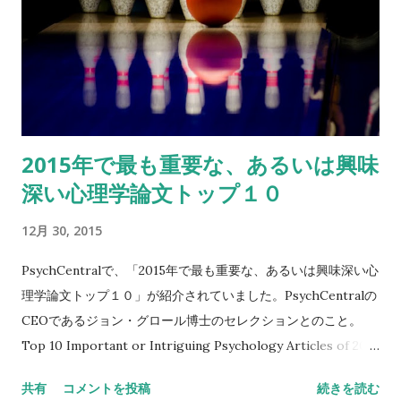
2015年で最も重要な、あるいは興味
深い心理学論文トップ１０
12月 30, 2015
PsychCentralで、「2015年で最も重要な、あるいは興味深い心
理学論文トップ１０」が紹介されていました。PsychCentralの
CEOであるジョン・グロール博士のセレクションとのこと。
Top 10 Important or Intriguing Psychology Articles of 2015
面白そうなのでちらほらと眺めてみます。 １．心理学を応用し
共有
コメントを投稿
続きを読む
た尋問や拷問に、倫理的な規制が 今年の２月に発表された、サ