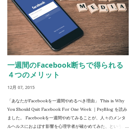
４人、失恋など男女問題は１９２人と判明。大学生にとって
は、将来展望こそが、精神疾患や失恋よりも、はるかに、死に
至る深刻なリスクであることが明らかになった。 個人的に、い
わゆるリクルートスーツを着ての「就活」という行為をしたこ
とがないので、大変さはいまひとつ実感はできないのだが、
「将来の展望」がまったく見えないということは相当のプレッ
シャーになるということは想像できる。 記事のほうは、後半が
一週間のFacebook断ちで得られる
「会員限定」だったので、 内閣府のサイト を見てみた。
４つのメリット
12月 07, 2015
「あなたがFacebookを一週間やめるべき理由」 This is Why
You Should Quit Facebook For One Week ｜PsyBlog を読み
ました。 Facebookを一週間やめてみることが、人々のメンタ
ルヘルスにおよぼす影響を心理学者が確かめてみた、という記
事でした。 集中力を高めたり、社会的な生活を促進して幸福感