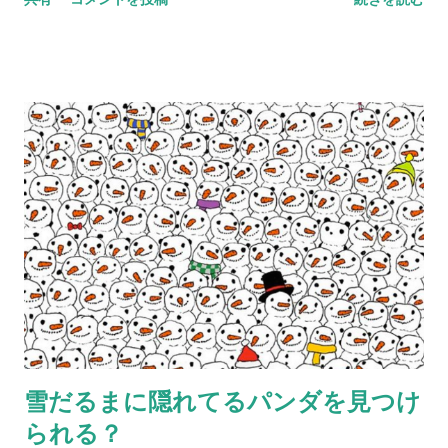
なく思っていたが、ぜんぜんそうではないということが客観的
なデータによって明らかにされている。日本の子どもや、子育
て環境は、他の先進諸国と比べても非常に劣悪なのだ。 子ども
の貧困率は２０１２年に１６．３％と過去最悪となっており、
６人に１人の子どもが相対的に貧困状態にあるという。２０１
３年には子どもの貧困対策法が成立し、２０１４年に子どもの
貧困対策大綱が策定されたが、具体的な経済支援がなかったこ
ともあり、実効性は疑問視されていたという。 「相対的貧困」
とは、「所得の中央値の半分を下回っている人の割合で、つま
りその国の所得格差を表している数字」を表している（ 相対的
貧困率とは何か：6人に1人が貧困ラインを下回る日本の現状
）。 社説によると、「服装は普通で携帯電話を持っている子
が、実はカップラーメンと菓子だけ食べて過ごしているという
例はいくらでもある」とのことで、支援の難しさが指摘されて
雪だるまに隠れてるパンダを見つけ
いる。 最近は食事付きの学習支援の場が各地に広がってお
られる？
り、政府はこうした「居場所」を早期に年間約５０万人分作る