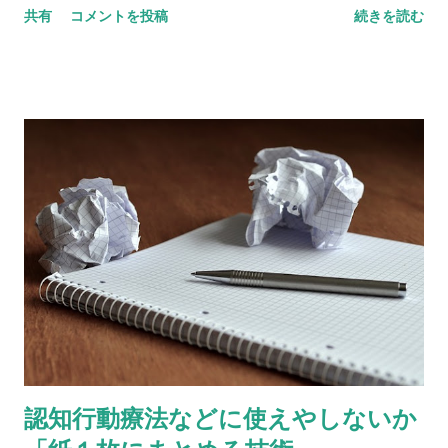
共有
コメントを投稿
続きを読む
を増すことができるんだって。 しかもタダで。今すぐ。 薬もな
しで、カウンセラーに会う必要だってないんだと。 それが一週
間のFacebook断ちというわけです。 デンマークにある
Happiness Research Institute （幸福研究所）というシンクタ
ンクの報告が元ネタのようです。ので、読んでみた。 THE
FACEBOOK EXPERIMENT DOES SOCIAL MEDIA AFFECT
THE QUALITY OF OUR LIVES? 「 Facebook 実験 ソーシャ
ルメディアは、私たちのクオリティ・オブ・ライフに影響を与
えているのか？」 というタイトルの報告書をダウンロードする
ことができます。 それによると、 ９４％のユーザーが
Facebookを尋ねるのを日課としていて、７８％が日に３０分か
それ以上使っていて、６１％が「いいこと」をポストしたがっ
ているのだそうです。 実験では、１０９５人の Facebook ユ
ーザーが、一週間のあいだ、これまでと同じように使い続ける
認知行動療法などに使えやしないか
グループと（コントロール群）、辞めてみるグループに分けら
れました。 一週間後、 Facebook断ちという「処理」を受けた