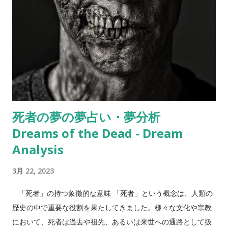
ことや、周囲の人々と協力して何かを達成しようとしているこ
とを意味することがあります。ギリシャ神話では、アリが大海
蛇の攻撃に対して集団で協力して勝利する姿が描かれていま
す。また、インド神話では、大自然を共に守るためにアリが努
力する姿が語られています。 カブトムシ・クワガタムシの夢占
い カブトムシやクワガタムシは、力強さや男らしさ、競争心な
どを象徴することがあります。夢の中でこれらの昆虫が登場す
る場合、自分自身が力を発揮している状況や、何かに挑戦する
死者の夢の夢占い・夢分析
ことを示すことがあります。 カブトムシは、強さや勇気を象徴
Dreams of the Dead - Dream
する昆虫です。日本の古代神話「天孫降臨」に登場する神々の
中には、カブトムシに変身できる神もいました。また、日本の
Analysis
子供たちにとって、夏の風物詩として親しまれています。 バッ
3月 22, 2023
タの夢占い バッタは、不安定さや混沌を表すことがあります。
夢の中でバッタが登場する場合、何かが予測不可能で不安定な
「死者」の持つ象徴的な意味 「死者」という概念は、人類の
状況にある可能性があることを示すことがあります。 カマキリ
歴史の中で重要な役割を果たしてきました。様々な文化や宗教
の夢占い カマキリは、自己防衛や強さを表すことがあります。
において、死者は過去や祖先、あるいは来世への通路として扱