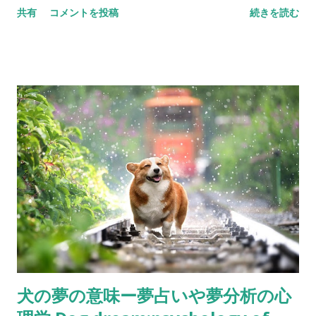
共有
コメントを投稿
続きを読む
し、心理学的な観点から見ると、夢は人の内面や無意識に関係
しているとされています。夢を分析することで、自己理解や問
題の発見に役立つことがあります。例えば、同じ夢を繰り返し
見る場合、その夢には重要なメッセージが含まれているかもし
れません。 夢占いが未来を予知できるかどうかはともかく、夢
には自分自身の内面に関する貴重な情報が含まれている可能性
があります。夢を注意深く観察し、その内容について考えるこ
とで、自己理解や問題解決に役立てることができるのです。 夢
占いが役立つ理由 夢占いは、以下の理由で役立つことがありま
す： 自己理解の向上: 夢は無意識の反映であり、自分自身の深
層心理や隠れた感情を知る手がかりとなります。 問題解決のヒ
ント: 夢の中の象徴や状況から、現実での問題や悩みを解決する
ためのヒントが得られることがあります。 感情の整理: 夢を通
じて日々のストレスや不安を整理し、心のバランスを保つのに
犬の夢の意味ー夢占いや夢分析の心
役立つことがあります。 夢の象徴とその意味 夢にはさまざまな
象徴が登場し、それぞれが異なる意味を持つとされています。