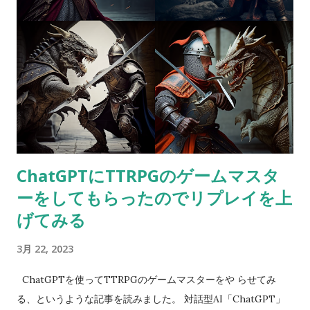
質を使って蒸気を発生させ、変性意識状態に入ることができま
す。この状態で夢を見ることで、自己探求や癒しの体験を得る
ことができます。 チベット仏教 チベット仏教においては、夢を
観察することで自己認識や目覚めのプロセスを促すことが行わ
れます。夢の中で自分が夢を見ていることに気づくことを「明
夢」と呼び、この状態を意図的に誘導することで、自己探求や
目覚めを促すことができます。 チベット仏教の修行者たちは、
夢の中で仏教の教えを学ぶことができると考えており、夢の中
ChatGPTにTTRPGのゲームマスタ
での仏教的な体験を「夢のヨーガ」と呼んでいます。夢の中で
ーをしてもらったのでリプレイを上
目覚めることで、現実世界でも目覚めることができるとされて
います。 トランスパーソナル心理学 トランスパーソナル心理学
げてみる
では、変性意識状態を通じて、個人的な体験を超越した、普遍
3月 22, 2023
的な存在とのつながりを求めます。夢は、そのよ・トランスパ
ーソナル心理学の夢の解釈 トランスパーソナル心理学は、人間
​ ChatGPTを使ってTTRPGのゲームマスターをや らせてみ
の本質的な精神的側面を探求する分野であり、夢分析もその一
る、というような記事を読みました。 対話型AI「ChatGPT」
部です。トランスパーソナル心理学の観点からは、夢は人間の