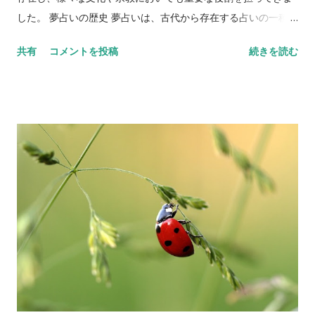
えている夢 犬が吠えている夢は、何か危険が迫っていることを
した。 夢占いの歴史 夢占いは、古代から存在する占いの一種で
示しています。その危険に直面する前に、対策を講じることが
あり、多くの文化や宗教において重要な役割を果たしてきまし
重要です。 犬が噛みつく夢 犬が噛みつく夢は、あなたが過度な
共有
コメントを投稿
続きを読む
た。以下は、夢占いの歴史についての詳細です。 古代エジプト
プレッシャーやストレスを感じていることを示しています。自
古代エジプトの文化においては、夢占いは非常に重要な役割を
分自身を見つめ直し、自分の心と体の健康を守るために、一歩
果たしていました。エジプトのファラオたちは、夢占いを頼り
引いてみることが必要です。 野良犬が追いかけてくる夢 野良犬
に、政治的な決定や戦略を立てていたとされています。また、
が追いかけてくる夢は、あなたが自分の問題に向き合わなけ...
エジプトの神話には、夢を解釈する神々も登場します。 古代ギ
リシャ 古代ギリシャにおいても、夢占いは重要視されていまし
た。有名な哲学者プラトンは、『国家』の中で、夢についての
考え方を述べています。また、古代ギリシャには、夢を解釈す
る専門家である「oneirocritica（オネイロクリティカ）」とい
う職業も存在しました。 中世ヨーロッパ 中世ヨーロッパにおい
ては、キリスト教の影響により、夢占いは一時的に忘れられる
時期がありました。しかし、聖書の中にも夢を解釈する場面が
登場するため、夢占いが完全に忘れられたわけではありません
でした。また、中世ヨーロッパでは、夢の内容によって病気を