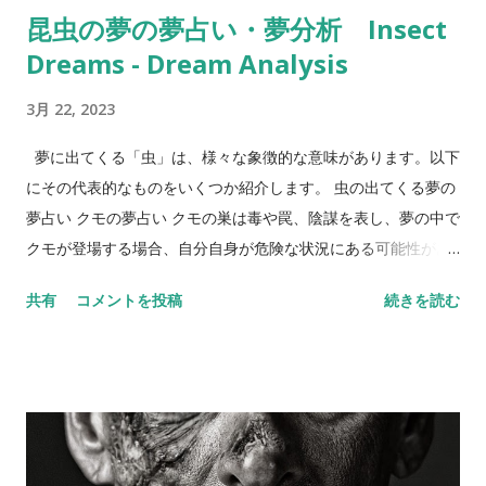
昆虫の夢の夢占い・夢分析 Insect
診断する「夢診断」という方法も存在しました。 現代 現代にお
Dreams - Dream Analysis
いても、夢占いは人々に愛され続けています。19世紀には、オ
ーストリアの精神医学者ジークムント・フロイトが、夢分析を
3月 22, 2023
用いた心理療法を提唱し、夢占いの新しい分野が生まれまし
た。また、現代では、夢占いを専門とする占い師やカウンセラ
夢に出てくる「虫」は、様々な象徴的な意味があります。以下
ーも存在しています。 以上が、夢占いの歴史についての詳細で
にその代表的なものをいくつか紹介します。 虫の出てくる夢の
す。夢占いは、古代から現代に至るまで、人々の心の中に深く
夢占い クモの夢占い クモの巣は毒や罠、陰謀を表し、夢の中で
刻まれている占いの一つであり、今後も愛され続けることでし
クモが登場する場合、自分自身が危険な状況にある可能性があ
ょう。 夢占いのメリット 夢占いのメリットは、以下のような点
ります。また、クモの巣が破れたり、クモを倒すことができる
共有
コメントを投稿
続きを読む
が挙げられます。 自分自身の内面を知ることができる 夢占いを
場合は、その危険から解放されることを表す場合もあります。
することで、自分自身の内面を知ることができます。夢の中で
ギリシャ神話では、アテナ女神の象徴として、クモが織り上げ
見たものや感じたことが、自分自身の心理状態を反映している
た美しい糸が登場します。また、アフリカのムブンディ族に
場合があります。夢占いを通じて、自分自身の内面を深く理解
は、クモが天空神となる神話が伝えられています。 アリの夢占
し、心の健康を保つことができます。 問題解決や方向性を示す
い アリは一生懸命働く姿勢や努力、集団の力を表すことがあり
ことができる 夢占いは、自分自身の問題解決や方向性を示すこ
ます。夢の中でアリが登場する場合、自分自身が努力している
とができます。夢の中で見たものや感じ...