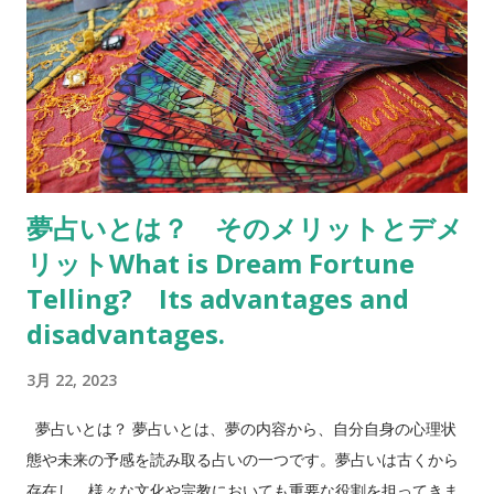
ている不安や緊張を見つめ直すことが必要かもしれません。 ヒ
ーリングと共感 犬は人間と深い絆を持ち、その存在が癒しや励
ましをもたらすこともあります。夢に出てきた犬があなたに寄
り添っていた場合、それはあなたに対してヒーリングを行って
いるか、あなたの中に共感や思いやりの気持ちがあることを示
唆している可能性があります。 以上のように、犬は夢の中で多
様な意味を持つ動物の一つです。また、文化や歴史、神話、昔
夢占いとは？ そのメリットとデメ
話などでも犬に関する様々な伝承が存在しています。たとえ
リットWhat is Dream Fortune
ば、日本の神話には天照大神が磐戸から出現した際、犬が彼女
を迎えたという逸話があります。他にも古代エジプトでは、ア
Telling? Its advantages and
ヌビスと呼ばれる犬の神様が死者の霊を案内する役割を担って
disadvantages.
いたとされています。これらの神話や伝承は、犬が人間と密接
3月 22, 2023
な関係を持ってきた歴史に関連しています。 また、夢に出てき
た犬の種類や行動などによっても、夢占いでの意味が異なりま
夢占いとは？ 夢占いとは、夢の内容から、自分自身の心理状
す。以下に、よく見られる夢のシチュエーションや犬の種類、
態や未来の予感を読み取る占いの一つです。夢占いは古くから
行動について、それぞれの夢占いの意味を解説します。 犬が吠
存在し、様々な文化や宗教においても重要な役割を担ってきま