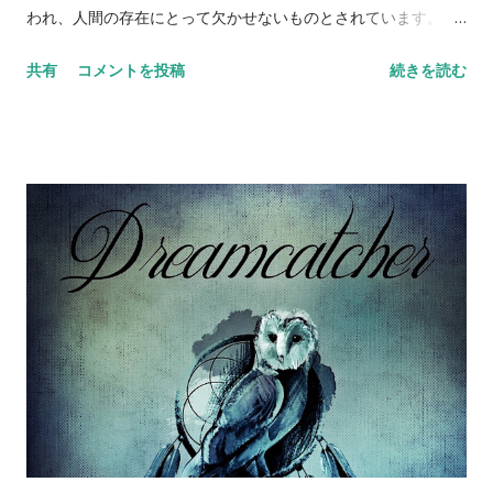
夢の中でカマキリが登場する場合、自分自身が困難な状況に直
われ、人間の存在にとって欠かせないものとされています。 ま
面している場合でも、自分自身を守るために何かをすることが
た、「死者」は、不気味な存在としても描かれることがありま
できるということを示すことがあります。 これらは一例にすぎ
共有
コメントを投稿
続きを読む
す。例えば、ギリシャ神話に登場する冥界の神・ハーデスは、
ず、虫には様々な意味があるため、夢に出てくる具体的な虫の
死者の支配者として恐れられています。また、中世ヨーロッパ
種類や、その虫の特徴や行動によっても解釈が異なることがあ
においては、死体や死者の魂が魔女や悪霊に取り憑くと信じら
ります。 蝶の夢占い 夢に蝶が出てくる場合、変化や成長を象徴
れ、死者に対する恐怖が広がりました。 ゾンビは、死者のイメ
することが多く、良い運気の予兆とされます。また、昔から日
ージをさらに不気味なものに変えた存在として知られていま
本では蝶は神聖な生き物として扱われ、幸福のシンボルとされ
す。ゾンビは、死者が復活し、人々を襲う存在として描かれま
て...
す。ゾンビは、特にカリブ海地域の文化に根付いたものとされ
ており、ハイチでは「ゾンビ化」という現象が信じられ、死者
が復活し、農園で働かされるといった話が伝えられています。
映画においては、ゾンビは1950年代に製作された「ナイト・オ
ブ・ザ・リビングデッド」以降、恐怖のシンボルとして広く知
られるようになりました。ゾンビ映画は、死者の蘇りや不死
性、人間性の欠如など、死者が持つ不気味なイメージを扱った
作品が多く制作されています。 しかし、一方でゾンビは、現代