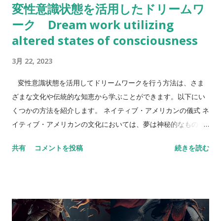
変性意識状態を活用したドリームワ
の文化において、様々な象徴的な意味を持つようにもなってい
ーク Dream work utilizing
ます。例えば、ゾンビは社会的な消費者主義や大衆文化への批
判、あるいは人間の欲望に対する反省といったテーマを扱った
altered states of consciousness
作品としても知られています。 死人の夢の夢占い 死人の出てく
3月 22, 2023
る夢には多くの解釈があります。一般的には、死人は終わりや
変化を象徴することがあり、夢において死人が現れることで、
変性意識状態を活用してドリームワークを行う方法は、さま
何かしらの終わりや変化を迎える兆しを示唆していると考えら
ざまな文化や伝統的な知恵から学ぶことができます。以下にい
れることがあります。しかし、シチュエーションによっては異
くつかの方法を紹介します。 ネイティブ・アメリカンの儀式 ネ
なる解釈がありますので、以下に例を挙げながら、より詳しく
イティブ・アメリカンの文化においては、夢は神秘的なものと
解説していきます。 死人に追われる夢 死人に追われる夢は、恐
して扱われ、夢の世界は現実世界と同等に尊重されます。夢を
怖や不安を感じる夢です。この夢は、何かしらのストレスや心
共有
コメントを投稿
続きを読む
解釈するためには、夢の内容や感情だけでなく、夢を見た時の
配事がある場合に見ることが多いとされています。死人が追い
状況や周りの環境も重要視されます。 ネイティブ・アメリカン
かけてくることで、そのストレスや心配事から逃げられない状
の儀式においては、変性意識状態を意図的に誘導することで、
況にあることを示唆していると考えられます。また、この夢
夢を解釈したり、自己探求をすることが行われます。たとえ
は、自分自身の過去の行動や選択に対する罪悪感や後悔を表す
ば、サウスダコタ州にあるスー族（ラコタ族）の伝統的な儀式
ことがあるとされています。 死人になる夢 死人になる夢は、...
である「スウェット・ロッジ」では、暗くて狭い空間で発熱物