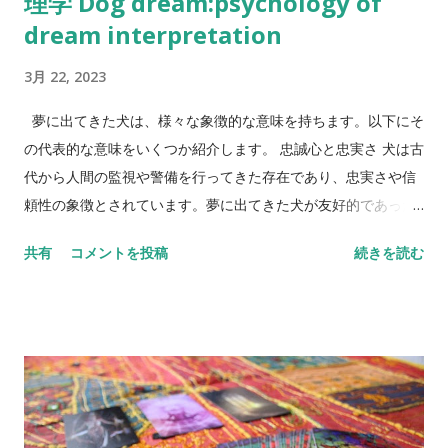
理学 Dog dream:psychology of
以下にいくつかの代表的な象徴とその意味について説明しま
dream interpretation
す。 水 水 は夢の中で非常に強力な象徴です。以下のような意
3月 22, 2023
味を持つことがあります： 清らかな水: 感情の純粋さや心の平
穏を示します。 荒れ狂う水: 不安やストレス、感情の混乱を表
夢に出てきた犬は、様々な象徴的な意味を持ちます。以下にそ
します。 溺れる夢: 感情的な圧倒や困難な状況に直面している
の代表的な意味をいくつか紹介します。 忠誠心と忠実さ 犬は古
ことを示します。 高い場所 高い場所 は、達成感や成功、また
代から人間の監視や警備を行ってきた存在であり、忠実さや信
は恐怖を象徴することがあります： 山の頂上: 目標達成や成功
頼性の象徴とされています。夢に出てきた犬が友好的であった
を意味します。 高いビルの上: 自信や自己価値の高さを示しま
場合、それはあなたの人生で大切な存在があなたを支えている
す。 高い場所からの落下: 失敗や不安、自己評価の低下を表し
共有
コメントを投稿
続きを読む
ことを示唆しているかもしれません。 自由と冒険心 犬は野生の
ます。 動物 動物 も夢の中でよく登場する象徴で、それぞれの
祖先である狼と同様に、自由奔放な動物としても知られていま
動物が異なる意味を持ちます： 犬: 忠誠心や友情、保護を意味
す。夢に出てきた犬が自由自在に動いている場合、あなたの中
します。攻撃的な犬は、裏切りや危険を示すこともあります。
に冒険心や自由への憧れがあることを示唆している可能性があ
蛇: 知恵や再生を象徴しますが、裏切りや恐怖を意味する...
ります。 恐れや疑念 犬が唸り声を出している場合や、威嚇的な
態度をとっている場合、それはあなたの中に恐れや疑念がある
ことを示唆しています。この夢を見た場合は、自分自身が感じ