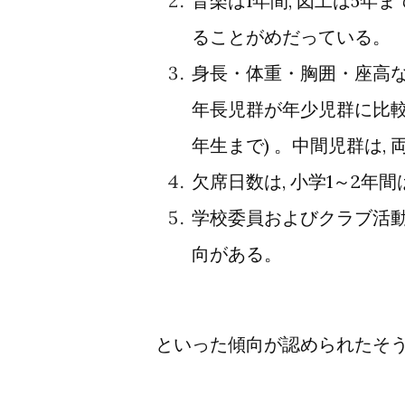
音楽は1年間, 図工は5年ま
ることがめだっている。
身長・体重・胸囲・座高な
年長児群が年少児群に比較し
年生まで) 。中間児群は,
欠席日数は, 小学1～2
学校委員およびクラブ活動
向がある。
といった傾向が認められたそ