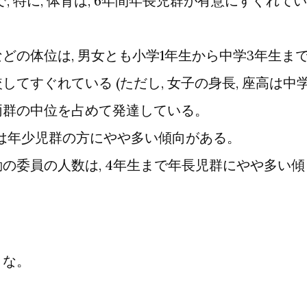
で, 特に, 体育は, 6年間年長児群が有意にすぐれてい
どの体位は, 男女とも小学1年生から中学3年生まで
てすぐれている (ただし, 女子の身長, 座高は中学
 両群の中位を占めて発達している。
年間は年少児群の方にやや多い傾向がある。
の委員の人数は, 4年生まで年長児群にやや多い傾
うな。