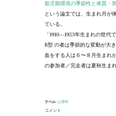
胎児期環境の季節性と体質・
という論文では、生まれ月が
ている。
「1910―1923年生まれの
B型 の者は季節的な変動が大
血をする人は６〜８月生まれ
の参加者／完走者は夏秋生ま
ラベル:
心理学
コメント