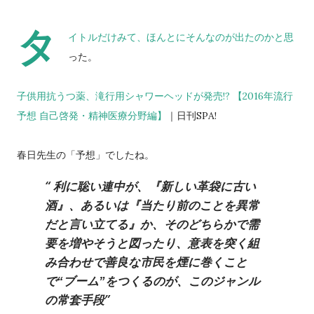
タ
イトルだけみて、ほんとにそんなのが出たのかと思
った。
子供用抗うつ薬、滝行用シャワーヘッドが発売!? 【2016年流行
予想 自己啓発・精神医療分野編】
｜日刊SPA!
春日先生の「予想」でしたね。
利に聡い連中が、『新しい革袋に古い
酒』、あるいは『当たり前のことを異常
だと言い立てる』か、そのどちらかで需
要を増やそうと図ったり、意表を突く組
み合わせで善良な市民を煙に巻くこと
で“ブーム”をつくるのが、このジャンル
の常套手段