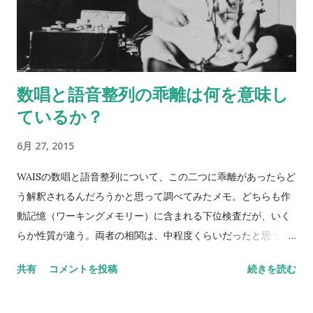
数唱と語音整列の乖離は何を意味し
ているか？
6月 27, 2015
WAISの数唱と語音整列について、この二つに乖離があったらど
う解釈されるんだろうかと思って調べてみたメモ。どちらも作
動記憶（ワーキングメモリー）に含まれる下位検査だが、いく
らか性質が違う。両者の相関は、中程度くらいだったと思う。
数唱 vs 語音整列 Digit span versus letter number
共有
コメントを投稿
続きを読む
sequencing とある海外の掲示板（？）でのやりとり。 一方が
他方よりも高得点だった場合、どんな風に説明できるかな？