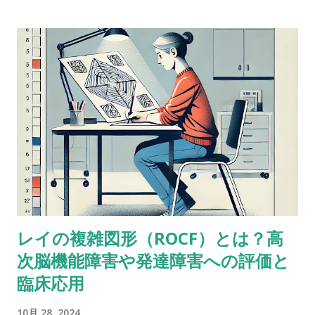
どっちも順番に配列することが含まれているし、ほとんどの人
が順序を操作するために聴覚的記憶を使ってると思う。けど、
４点以上の乖離（discrepancy）があった場合は？ 実施した
ばかりのアセスメントを詳しく考えてみると、言葉の受容と表
出が明らかに難しいケースだったけど、視空間スキルと処理速
度はまったく問題なく保たれていた。-Miriam という問題提起
に対するスレッドのようだ。 私も以前に何度か同じようなパタ
ーンに出会ったことがあって似たようなことを考えたことがあ
るけど、ぜんぜん専門外だったから。あなたももう考えてるだ
ろうけど、語音整列はたぶんより複雑な課題だと思う。という
のも、数唱のように単に数字を扱うんじゃなくって、（文字と
数字という）二種類の情報を使ってそれを切り替えながら作業
レイの複雑図形（ROCF）とは？高
しなきゃいけないから。被験者が教示を理解して、すべてをす
次脳機能障害や発達障害への評価と
っかり頭に入れることができたという手応えはありました
か？ これ（語音整列）を実行するにはいくつかの操作が必要
臨床応用
だし、呈示されたものすべてを受け取るには言語受容スキルが
10月 28, 2024