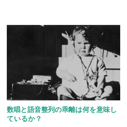
のフルーツを、それぞれ身近な異性にあてはめてみてくださ
い。 リンゴ＝ バナナ＝ ぶどう＝ みかん＝ イチゴ＝ キウイ＝
さて、いかがでしょう？ 何人かにあらかじめ聞いておくと、後
で比べられて楽しいです。
数唱と語音整列の乖離は何を意味し
ているか？