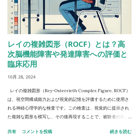
ーンに出会ったことがあって似たようなことを考えたことがあ
るけど、ぜんぜん専門外だったから。あなたももう考えてるだ
ろうけど、語音整列はたぶんより複雑な課題だと思う。という
のも、数唱のように単に数字を扱うんじゃなくって、（文字と
数字という）二種類の情報を使ってそれを切り替えながら作業
レイの複雑図形（ROCF）とは？高
しなきゃいけないから。被験者が教示を理解して、すべてをす
次脳機能障害や発達障害への評価と
っかり頭に入れることができたという手応えはありました
か？ これ（語音整列）を実行するにはいくつかの操作が必要
臨床応用
だし、呈示されたものすべてを受け取るには言語受容スキルが
10月 28, 2024
特に障壁となるかもしれません。他の下位検査にもこの仮説が
当てはまるならば意味をなさないかもしれませんが・・・もっ
レイの複雑図形（Rey-Osterrieth Complex Figure, ROCF）
と知識のある人ならいい意見が出せるかも。-Butterfly22 私も
は、視空間構成能力および視覚的記憶を評価するために使用さ
同じように考えていました。数唱よりも語音整列の方がいいス
れる神経心理学的な検査です。この検査は、視覚的に提示され
コアを示しているような同様のアセスメント事例がおかしいの
た複雑な図形を模写し、その後再現することで、被験者の視覚
はなんでかなって。-Miriam 数唱が高くて語音整列が低い場合
記憶や計画、組織化能力、遂行機能を評価します。以下に、
は、並べ替えなどの操作が入ると難しいのかなと推測できるけ
共有
コメントを投稿
続きを読む
ROCFの概要、高次脳機能障害および発達障害への評価と臨床