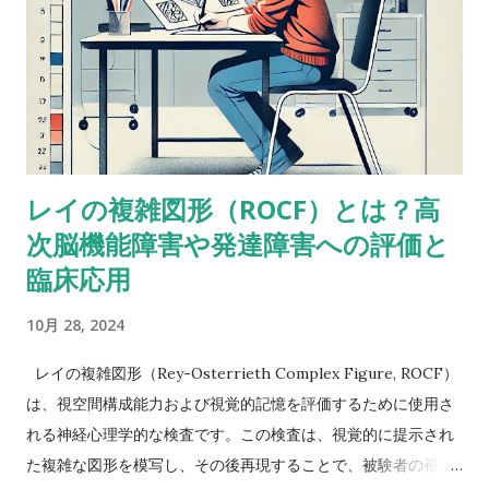
に対するスレッドのようだ。 私も以前に何度か同じようなパタ
ーンに出会ったことがあって似たようなことを考えたことがあ
るけど、ぜんぜん専門外だったから。あなたももう考えてるだ
ろうけど、語音整列はたぶんより複雑な課題だと思う。という
のも、数唱のように単に数字を扱うんじゃなくって、（文字と
数字という）二種類の情報を使ってそれを切り替えながら作業
レイの複雑図形（ROCF）とは？高
しなきゃいけないから。被験者が教示を理解して、すべてをす
次脳機能障害や発達障害への評価と
っかり頭に入れることができたという手応えはありました
か？ これ（語音整列）を実行するにはいくつかの操作が必要
臨床応用
だし、呈示されたものすべてを受け取るには言語受容スキルが
10月 28, 2024
特に障壁となるかもしれません。他の下位検査にもこの仮説が
当てはまるならば意味をなさないかもしれませんが・・・もっ
レイの複雑図形（Rey-Osterrieth Complex Figure, ROCF）
と知識のある人ならいい意見が出せるかも。-Butterfly22 私も
は、視空間構成能力および視覚的記憶を評価するために使用さ
同じように考えていました。数唱よりも語音整列の方がいいス
れる神経心理学的な検査です。この検査は、視覚的に提示され
コアを示しているような同様のアセスメント事例がおかしいの
た複雑な図形を模写し、その後再現することで、被験者の視覚
はなんでかなって。-Miriam 数唱が高くて語音整列が低い場合