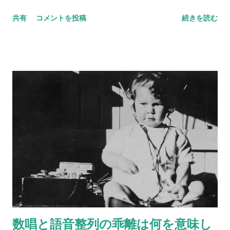
フルーツバスケットがあります。バスケットには、リンゴ、バ
共有
コメントを投稿
続きを読む
ナナ、ぶどう、みかん、イチゴ、キウイが入っています。5種類
のフルーツを、それぞれ身近な異性にあてはめてみてくださ
い。 リンゴ＝ バナナ＝ ぶどう＝ みかん＝ イチゴ＝ キウイ＝
さて、いかがでしょう？ 何人かにあらかじめ聞いておくと、後
で比べられて楽しいです。
数唱と語音整列の乖離は何を意味し