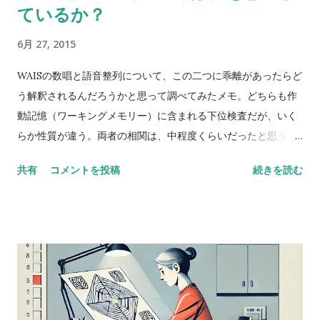
ているか？
6月 27, 2015
WAISの数唱と語音整列について、この二つに乖離があったらど
う解釈されるんだろうかと思って調べてみたメモ。どちらも作
動記憶（ワーキングメモリー）に含まれる下位検査だが、いく
らか性質が違う。両者の相関は、中程度くらいだったと思う。
数唱 vs 語音整列 Digit span versus letter number
共有
コメントを投稿
続きを読む
sequencing とある海外の掲示板（？）でのやりとり。 一方が
他方よりも高得点だった場合、どんな風に説明できるかな？
どっちも順番に配列することが含まれているし、ほとんどの人
が順序を操作するために聴覚的記憶を使ってると思う。けど、
４点以上の乖離（discrepancy）があった場合は？ 実施した
ばかりのアセスメントを詳しく考えてみると、言葉の受容と表
出が明らかに難しいケースだったけど、視空間スキルと処理速
度はまったく問題なく保たれていた。-Miriam という問題提起