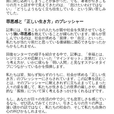
面に閉じ込めてしまうことが多かった。でも、著者が引きこも
りの方々と話す中で見えてきたのは、「怠けたいわけではな
い」「どうしようもなく立ち往生している」という深い苦しみ
でした。
罪悪感と「正しい生き方」のプレッシャー
記事には、引きこもりの人たちが親や社会を失望させていると
いう
強い罪悪感
を抱えていることが綴られています。彼らが苦
しんでいるのは、社会が求める「規律」や「自立」といった、
私たちが当たり前だと思っている価値観に適応できなかったか
らかもしれません。
回復センターでの様子を紹介する中で、記事は、「幸福とは、
レジリエンスや忍耐といった『マインドセット』次第だ」とい
う考え方が、いかに彼らを「弱い人間」と見なすステレオタイ
プにつながっているかを指摘します。
私たちは皆、知らず知らずのうちに、社会が求める「正しい生
き方」のプレッシャーにさらされています。この記事を読むこ
とは、そのプレッシャーに耐えきれずに立ち止まってしまった
人々の姿を通して、私たちが生きるこの世界の厳しさや、構造
的な「孤独」について深く考えるきっかけをくれるはずです。
もし、あなたが日々の生活の中で少しでも息苦しさを感じてい
るなら、ぜひ読んでみてください。引きこもりの方々の声は、
遠い誰かの話ではなく、私たちの社会の、そして私たち自身の
心の叫びかもしれません。