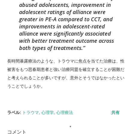
abused adolescents, improvement in
adolescent ratings of alliance were
greater in PE-A compared to CCT, and
improvements in adolescent-rated
alliance were significantly associated
with better treatment outcome across
both types of treatments.
長時間暴露療法のような、トラウマに焦点を当てた治療は、性
被害をもつ思春期患者と強い治療同盟を確立することが困難だ
と考えられることが多いですが、意外とそうではなかったとい
うことでしょうか。
ラベル:
トラウマ
心理学
心理療法
共有
コメント