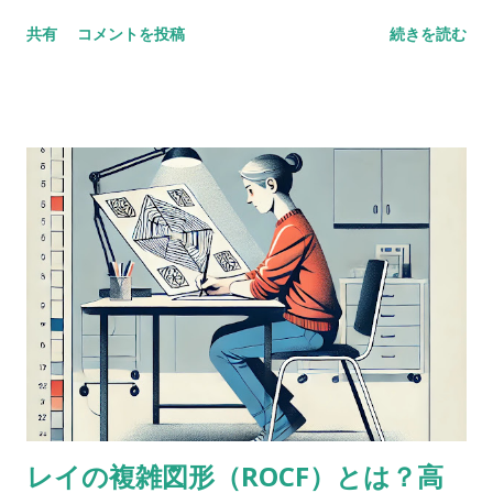
数唱 vs 語音整列 Digit span versus letter number
共有
コメントを投稿
続きを読む
sequencing とある海外の掲示板（？）でのやりとり。 一方が
他方よりも高得点だった場合、どんな風に説明できるかな？
どっちも順番に配列することが含まれているし、ほとんどの人
が順序を操作するために聴覚的記憶を使ってると思う。けど、
４点以上の乖離（discrepancy）があった場合は？ 実施した
ばかりのアセスメントを詳しく考えてみると、言葉の受容と表
出が明らかに難しいケースだったけど、視空間スキルと処理速
度はまったく問題なく保たれていた。-Miriam という問題提起
に対するスレッドのようだ。 私も以前に何度か同じようなパタ
ーンに出会ったことがあって似たようなことを考えたことがあ
るけど、ぜんぜん専門外だったから。あなたももう考えてるだ
ろうけど、語音整列はたぶんより複雑な課題だと思う。という
のも、数唱のように単に数字を扱うんじゃなくって、（文字と
数字という）二種類の情報を使ってそれを切り替えながら作業
レイの複雑図形（ROCF）とは？高
しなきゃいけないから。被験者が教示を理解して、すべてをす