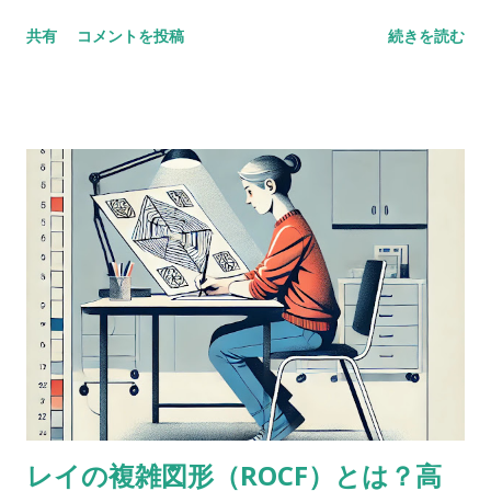
数唱 vs 語音整列 Digit span versus letter number
共有
コメントを投稿
続きを読む
sequencing とある海外の掲示板（？）でのやりとり。 一方が
他方よりも高得点だった場合、どんな風に説明できるかな？
どっちも順番に配列することが含まれているし、ほとんどの人
が順序を操作するために聴覚的記憶を使ってると思う。けど、
４点以上の乖離（discrepancy）があった場合は？ 実施した
ばかりのアセスメントを詳しく考えてみると、言葉の受容と表
出が明らかに難しいケースだったけど、視空間スキルと処理速
度はまったく問題なく保たれていた。-Miriam という問題提起
に対するスレッドのようだ。 私も以前に何度か同じようなパタ
ーンに出会ったことがあって似たようなことを考えたことがあ
るけど、ぜんぜん専門外だったから。あなたももう考えてるだ
ろうけど、語音整列はたぶんより複雑な課題だと思う。という
のも、数唱のように単に数字を扱うんじゃなくって、（文字と
数字という）二種類の情報を使ってそれを切り替えながら作業
レイの複雑図形（ROCF）とは？高
しなきゃいけないから。被験者が教示を理解して、すべてをす