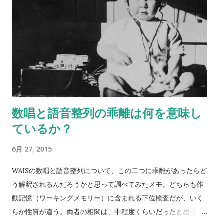
数唱と語音整列の乖離は何を意味し
ているか？
6月 27, 2015
WAISの数唱と語音整列について、この二つに乖離があったらど
う解釈されるんだろうかと思って調べてみたメモ。どちらも作
動記憶（ワーキングメモリー）に含まれる下位検査だが、いく
らか性質が違う。両者の相関は、中程度くらいだったと思う。