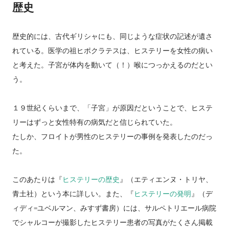
歴史
歴史的には、古代ギリシャにも、同じような症状の記述が遺さ
れている。医学の祖ヒポクラテスは、ヒステリーを女性の病い
と考えた。子宮が体内を動いて（！）喉につっかえるのだとい
う。
１９世紀くらいまで、「子宮」が原因だということで、ヒステ
リーはずっと女性特有の病気だと信じられていた。
たしか、フロイトが男性のヒステリーの事例を発表したのだっ
た。
このあたりは『
ヒステリーの歴史
』（エティエンヌ・トリヤ、
青土社）という本に詳しい。また、『
ヒステリーの発明
』（デ
ィディ=ユベルマン、みすず書房）には、サルペトリエール病院
でシャルコーが撮影したヒステリー患者の写真がたくさん掲載