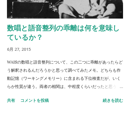
数唱と語音整列の乖離は何を意味し
ているか？
6月 27, 2015
WAISの数唱と語音整列について、この二つに乖離があったらど
う解釈されるんだろうかと思って調べてみたメモ。どちらも作
動記憶（ワーキングメモリー）に含まれる下位検査だが、いく
らか性質が違う。両者の相関は、中程度くらいだったと思う。
数唱 vs 語音整列 Digit span versus letter number
共有
コメントを投稿
続きを読む
sequencing とある海外の掲示板（？）でのやりとり。 一方が
他方よりも高得点だった場合、どんな風に説明できるかな？
どっちも順番に配列することが含まれているし、ほとんどの人
が順序を操作するために聴覚的記憶を使ってると思う。けど、