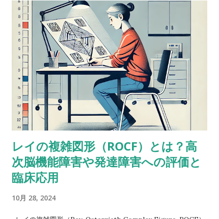
４点以上の乖離（discrepancy）があった場合は？ 実施した
ばかりのアセスメントを詳しく考えてみると、言葉の受容と表
出が明らかに難しいケースだったけど、視空間スキルと処理速
度はまったく問題なく保たれていた。-Miriam という問題提起
に対するスレッドのようだ。 私も以前に何度か同じようなパタ
ーンに出会ったことがあって似たようなことを考えたことがあ
るけど、ぜんぜん専門外だったから。あなたももう考えてるだ
ろうけど、語音整列はたぶんより複雑な課題だと思う。という
のも、数唱のように単に数字を扱うんじゃなくって、（文字と
数字という）二種類の情報を使ってそれを切り替えながら作業
レイの複雑図形（ROCF）とは？高
しなきゃいけないから。被験者が教示を理解して、すべてをす
次脳機能障害や発達障害への評価と
っかり頭に入れることができたという手応えはありました
か？ これ（語音整列）を実行するにはいくつかの操作が必要
臨床応用
だし、呈示されたものすべてを受け取るには言語受容スキルが
10月 28, 2024
特に障壁となるかもしれません。他の下位検査にもこの仮説が
当てはまるならば意味をなさないかもしれませんが・・・もっ