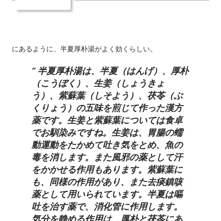
にあるように、半夏厚朴湯がよく効くらしい。
半夏厚朴湯は、半夏（はんげ）、厚朴
（こうぼく）、生姜（しょうきょ
う）、紫蘇葉（しそよう）、茯苓（ぶ
くりょう）の五味を煎じて作った漢方
薬です。生姜と紫蘇葉については食卓
でお馴染みですね。生姜は、胃腸の蠕
動運動をたかめて吐き気をとめ、魚の
毒を消します。また風邪の薬として汗
をかかせる作用もあります。紫蘇葉に
も、同様の作用があり、また去痰鎮咳
薬として用いられています。半夏は嘔
吐を治す薬で、消化管に作用します。
気分を静める作用は、厚朴と茯苓にあ