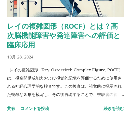
ろうけど、語音整列はたぶんより複雑な課題だと思う。という
のも、数唱のように単に数字を扱うんじゃなくって、（文字と
数字という）二種類の情報を使ってそれを切り替えながら作業
レイの複雑図形（ROCF）とは？高
しなきゃいけないから。被験者が教示を理解して、すべてをす
次脳機能障害や発達障害への評価と
っかり頭に入れることができたという手応えはありました
か？ これ（語音整列）を実行するにはいくつかの操作が必要
臨床応用
だし、呈示されたものすべてを受け取るには言語受容スキルが
10月 28, 2024
特に障壁となるかもしれません。他の下位検査にもこの仮説が
当てはまるならば意味をなさないかもしれませんが・・・もっ
レイの複雑図形（Rey-Osterrieth Complex Figure, ROCF）
と知識のある人ならいい意見が出せるかも。-Butterfly22 私も
は、視空間構成能力および視覚的記憶を評価するために使用さ
同じように考えていました。数唱よりも語音整列の方がいいス
れる神経心理学的な検査です。この検査は、視覚的に提示され
コアを示しているような同様のアセスメント事例がおかしいの
た複雑な図形を模写し、その後再現することで、被験者の視覚
はなんでかなって。-Miriam 数唱が高くて語音整列が低い場合
記憶や計画、組織化能力、遂行機能を評価します。以下に、
は、並べ替えなどの操作が入ると難しいのかなと推測できるけ
共有
コメントを投稿
続きを読む
ROCFの概要、高次脳機能障害および発達障害への評価と臨床
ど、逆の場合はなんだろう。 数唱は基本的にはワーキングメモ
応用について詳述します。 1. ROCFの概要と評価方法 ROCF
リーのタスクだけど、語音整列は、上の人が言ってるみたい
は、もともとアンドレ・レイ（André Rey）によって開発さ