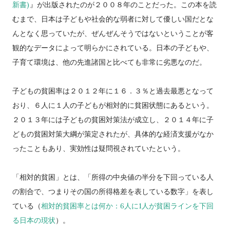
新書)
』が出版されたのが２００８年のことだった。この本を読
むまで、日本は子どもや社会的な弱者に対して優しい国だとな
んとなく思っていたが、ぜんぜんそうではないということが客
観的なデータによって明らかにされている。日本の子どもや、
子育て環境は、他の先進諸国と比べても非常に劣悪なのだ。
子どもの貧困率は２０１２年に１６．３％と過去最悪となって
おり、６人に１人の子どもが相対的に貧困状態にあるという。
２０１３年には子どもの貧困対策法が成立し、２０１４年に子
どもの貧困対策大綱が策定されたが、具体的な経済支援がなか
ったこともあり、実効性は疑問視されていたという。
「相対的貧困」とは、「所得の中央値の半分を下回っている人
の割合で、つまりその国の所得格差を表している数字」を表し
ている（
相対的貧困率とは何か：6人に1人が貧困ラインを下回
る日本の現状
）。