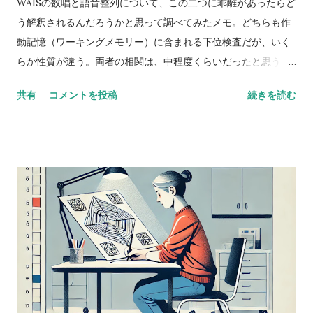
WAISの数唱と語音整列について、この二つに乖離があったらど
う解釈されるんだろうかと思って調べてみたメモ。どちらも作
動記憶（ワーキングメモリー）に含まれる下位検査だが、いく
らか性質が違う。両者の相関は、中程度くらいだったと思う。
数唱 vs 語音整列 Digit span versus letter number
共有
コメントを投稿
続きを読む
sequencing とある海外の掲示板（？）でのやりとり。 一方が
他方よりも高得点だった場合、どんな風に説明できるかな？
どっちも順番に配列することが含まれているし、ほとんどの人
が順序を操作するために聴覚的記憶を使ってると思う。けど、
４点以上の乖離（discrepancy）があった場合は？ 実施した
ばかりのアセスメントを詳しく考えてみると、言葉の受容と表
出が明らかに難しいケースだったけど、視空間スキルと処理速
度はまったく問題なく保たれていた。-Miriam という問題提起
に対するスレッドのようだ。 私も以前に何度か同じようなパタ
ーンに出会ったことがあって似たようなことを考えたことがあ
るけど、ぜんぜん専門外だったから。あなたももう考えてるだ