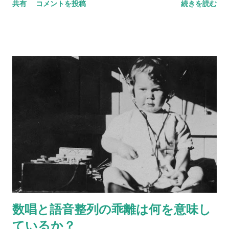
共有
コメントを投稿
続きを読む
ナナ、ぶどう、みかん、イチゴ、キウイが入っています。5種類
のフルーツを、それぞれ身近な異性にあてはめてみてくださ
い。 リンゴ＝ バナナ＝ ぶどう＝ みかん＝ イチゴ＝ キウイ＝
さて、いかがでしょう？ 何人かにあらかじめ聞いておくと、後
で比べられて楽しいです。
数唱と語音整列の乖離は何を意味し
ているか？