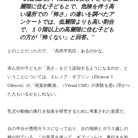
層階に住む子どもとで、危険を伴う高
い場所での「怖さ」の違いを調べたア
ンケートでは、低層階よりも高い割合
で、１０階以上の高層階に住む子ども
の方が「怖くない」と回答。
とのことだったので、「高所平気症」あるのかな。
赤ん坊や子どもが「高さ」をどう認知するようになるのか、と
いうことについては、エレノア・ギブソン（Elenoar J.
Gibson）の「視覚的断崖」（Visual Cliff）の実験を思い浮かべ
た人もいるかもしれない。
乳児や動物の奥行き知覚を研究するために考案された装置だ。
台の半分が透明ガラスになっており、台の地柄とガラス越しの
柄が似ている。この装置を使って、ギブソンらは、奥行きを知