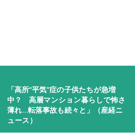
「高所“平気”症の子供たちが急増
中？ 高層マンション暮らしで怖さ
薄れ…転落事故も続々と」（産経ニ
ュース）