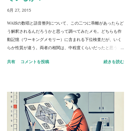
6月 27, 2015
WAISの数唱と語音整列について、この二つに乖離があったらど
う解釈されるんだろうかと思って調べてみたメモ。どちらも作
動記憶（ワーキングメモリー）に含まれる下位検査だが、いく
らか性質が違う。両者の相関は、中程度くらいだったと思う。
数唱 vs 語音整列 Digit span versus letter number
共有
コメントを投稿
続きを読む
sequencing とある海外の掲示板（？）でのやりとり。 一方が
他方よりも高得点だった場合、どんな風に説明できるかな？
どっちも順番に配列することが含まれているし、ほとんどの人
が順序を操作するために聴覚的記憶を使ってると思う。けど、
４点以上の乖離（discrepancy）があった場合は？ 実施した
ばかりのアセスメントを詳しく考えてみると、言葉の受容と表
出が明らかに難しいケースだったけど、視空間スキルと処理速
度はまったく問題なく保たれていた。-Miriam という問題提起
に対するスレッドのようだ。 私も以前に何度か同じようなパタ