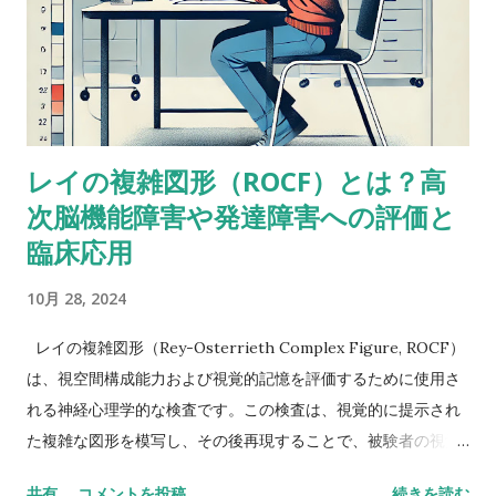
ーンに出会ったことがあって似たようなことを考えたことがあ
るけど、ぜんぜん専門外だったから。あなたももう考えてるだ
ろうけど、語音整列はたぶんより複雑な課題だと思う。という
のも、数唱のように単に数字を扱うんじゃなくって、（文字と
数字という）二種類の情報を使ってそれを切り替えながら作業
レイの複雑図形（ROCF）とは？高
しなきゃいけないから。被験者が教示を理解して、すべてをす
次脳機能障害や発達障害への評価と
っかり頭に入れることができたという手応えはありました
か？ これ（語音整列）を実行するにはいくつかの操作が必要
臨床応用
だし、呈示されたものすべてを受け取るには言語受容スキルが
10月 28, 2024
特に障壁となるかもしれません。他の下位検査にもこの仮説が
当てはまるならば意味をなさないかもしれませんが・・・もっ
レイの複雑図形（Rey-Osterrieth Complex Figure, ROCF）
と知識のある人ならいい意見が出せるかも。-Butterfly22 私も
は、視空間構成能力および視覚的記憶を評価するために使用さ
同じように考えていました。数唱よりも語音整列の方がいいス
れる神経心理学的な検査です。この検査は、視覚的に提示され
コアを示しているような同様のアセスメント事例がおかしいの
た複雑な図形を模写し、その後再現することで、被験者の視覚
はなんでかなって。-Miriam 数唱が高くて語音整列が低い場合
記憶や計画、組織化能力、遂行機能を評価します。以下に、
は、並べ替えなどの操作が入ると難しいのかなと推測できるけ
共有
コメントを投稿
続きを読む