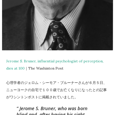
Jerome S. Bruner, influential psychologist of perception,
dies at 100
｜The Washinton Post
心理学者のジェロム・シーモア・ブルーナーさんが６月５日、
ニューヨークの自宅で１００歳でお亡くなりになったとの記事
がワシントンポストに掲載されていました。
Jerome S. Bruner, who was born
blind and, after having his sight