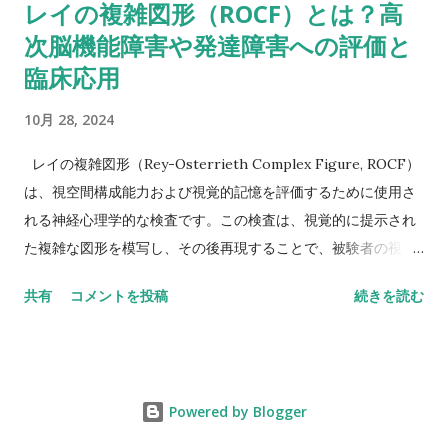
レイの複雑図形（ROCF）とは？高
しなきゃいけないから。被験者が教示を理解して、すべてをす
次脳機能障害や発達障害への評価と
っかり頭に入れることができたという手応えはありました
か？ これ（語音整列）を実行するにはいくつかの操作が必要
臨床応用
だし、呈示されたものすべてを受け取るには言語受容スキルが
10月 28, 2024
特に障壁となるかもしれません。他の下位検査にもこの仮説が
当てはまるならば意味をなさないかもしれませんが・・・もっ
レイの複雑図形（Rey-Osterrieth Complex Figure, ROCF）
と知識のある人ならいい意見が出せるかも。-Butterfly22 私も
は、視空間構成能力および視覚的記憶を評価するために使用さ
同じように考えていました。数唱よりも語音整列の方がいいス
れる神経心理学的な検査です。この検査は、視覚的に提示され
コアを示しているような同様のアセスメント事例がおかしいの
た複雑な図形を模写し、その後再現することで、被験者の視覚
はなんでかなって。-Miriam 数唱が高くて語音整列が低い場合
記憶や計画、組織化能力、遂行機能を評価します。以下に、
は、並べ替えなどの操作が入ると難しいのかなと推測できるけ
共有
コメントを投稿
続きを読む
ROCFの概要、高次脳機能障害および発達障害への評価と臨床
ど、逆の場合はなんだろう。 数唱は基本的にはワーキングメモ
応用について詳述します。 1. ROCFの概要と評価方法 ROCF
リーのタスクだけど、語音整列は、上の人が言ってるみたい
は、もともとアンドレ・レイ（André Rey）によって開発さ
に、もっと複雑だ。より心的に柔軟でないといけないし、情報
れ、その後、オステリアス（Paul Osterrieth）によって改良さ
の保存／再生の能力だけでなくて...
Powered by Blogger
れました。検査は以下の手順で行われます。 模写フェーズ : 図
形を見ながら模写します。この段階では視空間構成能力や手順