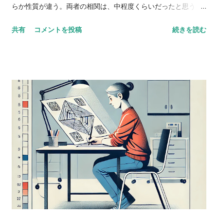
らか性質が違う。両者の相関は、中程度くらいだったと思う。
数唱 vs 語音整列 Digit span versus letter number
共有
コメントを投稿
続きを読む
sequencing とある海外の掲示板（？）でのやりとり。 一方が
他方よりも高得点だった場合、どんな風に説明できるかな？
どっちも順番に配列することが含まれているし、ほとんどの人
が順序を操作するために聴覚的記憶を使ってると思う。けど、
４点以上の乖離（discrepancy）があった場合は？ 実施した
ばかりのアセスメントを詳しく考えてみると、言葉の受容と表
出が明らかに難しいケースだったけど、視空間スキルと処理速
度はまったく問題なく保たれていた。-Miriam という問題提起
に対するスレッドのようだ。 私も以前に何度か同じようなパタ
ーンに出会ったことがあって似たようなことを考えたことがあ
るけど、ぜんぜん専門外だったから。あなたももう考えてるだ
ろうけど、語音整列はたぶんより複雑な課題だと思う。という
のも、数唱のように単に数字を扱うんじゃなくって、（文字と
数字という）二種類の情報を使ってそれを切り替えながら作業