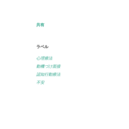
共有
ラベル
心理療法
動機づけ面接
認知行動療法
不安