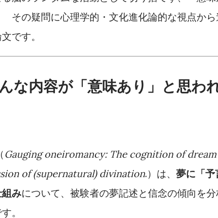
？ その疑問に心理学的・文化進化論的な視点から
論文です。
んな内容が「意味あり」と思わ
（
Gauging oneiromancy: The cognition of dream
sion of (supernatural) divination
.）は、
夢に「予
仕組み
について、被験者の夢記述と信念の傾向を分
です。