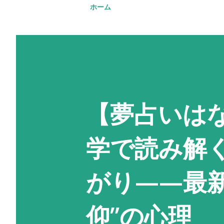
ホーム
【夢占いは
学で読み解
がり——最
仰”の心理