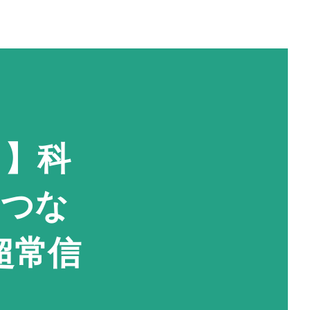
？】科
のつな
超常信