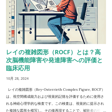
度はまったく問題なく保たれていた。-Miriam という問題提起
に対するスレッドのようだ。 私も以前に何度か同じようなパタ
ーンに出会ったことがあって似たようなことを考えたことがあ
るけど、ぜんぜん専門外だったから。あなたももう考えてるだ
ろうけど、語音整列はたぶんより複雑な課題だと思う。という
のも、数唱のように単に数字を扱うんじゃなくって、（文字と
数字という）二種類の情報を使ってそれを切り替えながら作業
レイの複雑図形（ROCF）とは？高
しなきゃいけないから。被験者が教示を理解して、すべてをす
次脳機能障害や発達障害への評価と
っかり頭に入れることができたという手応えはありました
か？ これ（語音整列）を実行するにはいくつかの操作が必要
臨床応用
だし、呈示されたものすべてを受け取るには言語受容スキルが
10月 28, 2024
特に障壁となるかもしれません。他の下位検査にもこの仮説が
当てはまるならば意味をなさないかもしれませんが・・・もっ
レイの複雑図形（Rey-Osterrieth Complex Figure, ROCF）
と知識のある人ならいい意見が出せるかも。-Butterfly22 私も
は、視空間構成能力および視覚的記憶を評価するために使用さ
同じように考えていました。数唱よりも語音整列の方がいいス
れる神経心理学的な検査です。この検査は、視覚的に提示され
コアを示しているような同様のアセスメント事例がおかしいの
た複雑な図形を模写し、その後再現することで、被験者の視覚