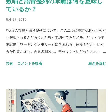
数唱と語音整列の乖離は何を意味し
ているか？
6月 27, 2015
WAISの数唱と語音整列について、この二つに乖離があったらど
う解釈されるんだろうかと思って調べてみたメモ。どちらも作
動記憶（ワーキングメモリー）に含まれる下位検査だが、いく
らか性質が違う。両者の相関は、中程度くらいだったと思う。
数唱 vs 語音整列 Digit span versus letter number
共有
コメントを投稿
続きを読む
sequencing とある海外の掲示板（？）でのやりとり。 一方が
他方よりも高得点だった場合、どんな風に説明できるかな？
どっちも順番に配列することが含まれているし、ほとんどの人
が順序を操作するために聴覚的記憶を使ってると思う。けど、
４点以上の乖離（discrepancy）があった場合は？ 実施した
ばかりのアセスメントを詳しく考えてみると、言葉の受容と表
出が明らかに難しいケースだったけど、視空間スキルと処理速