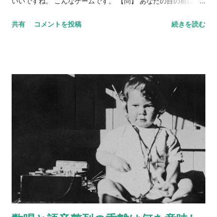
いいですね。 こんなゲームです。 【問】 あなたの目の前に、
フルーツバスケットがあります。バスケットには、リンゴ、バ
共有
コメントを投稿
続きを読む
ナナ、ぶどう、みかん、イチゴ、キウイが入っています。5種類
のフルーツを、それぞれ身近な異性にあてはめてみてくださ
い。 リンゴ＝ バナナ＝ ぶどう＝ みかん＝ イチゴ＝ キウイ＝
さて、いかがでしょう？ 何人かにあらかじめ聞いておくと、後
で比べられて楽しいです。