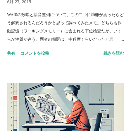
6月 27, 2015
WAISの数唱と語音整列について、この二つに乖離があったらど
う解釈されるんだろうかと思って調べてみたメモ。どちらも作
動記憶（ワーキングメモリー）に含まれる下位検査だが、いく
らか性質が違う。両者の相関は、中程度くらいだったと思う。
数唱 vs 語音整列 Digit span versus letter number
共有
コメントを投稿
続きを読む
sequencing とある海外の掲示板（？）でのやりとり。 一方が
他方よりも高得点だった場合、どんな風に説明できるかな？
どっちも順番に配列することが含まれているし、ほとんどの人
が順序を操作するために聴覚的記憶を使ってると思う。けど、
４点以上の乖離（discrepancy）があった場合は？ 実施した
ばかりのアセスメントを詳しく考えてみると、言葉の受容と表
出が明らかに難しいケースだったけど、視空間スキルと処理速
度はまったく問題なく保たれていた。-Miriam という問題提起
に対するスレッドのようだ。 私も以前に何度か同じようなパタ
ーンに出会ったことがあって似たようなことを考えたことがあ