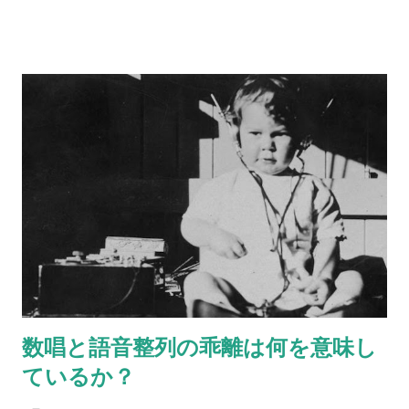
のフルーツを、それぞれ身近な異性にあてはめてみてくださ
い。 リンゴ＝ バナナ＝ ぶどう＝ みかん＝ イチゴ＝ キウイ＝
さて、いかがでしょう？ 何人かにあらかじめ聞いておくと、後
で比べられて楽しいです。
数唱と語音整列の乖離は何を意味し
ているか？