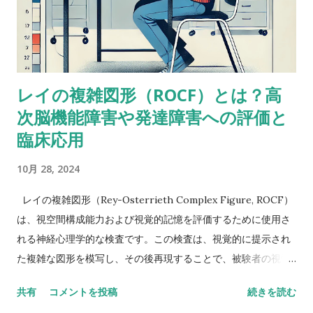
るけど、ぜんぜん専門外だったから。あなたももう考えてるだ
ろうけど、語音整列はたぶんより複雑な課題だと思う。という
のも、数唱のように単に数字を扱うんじゃなくって、（文字と
数字という）二種類の情報を使ってそれを切り替えながら作業
レイの複雑図形（ROCF）とは？高
しなきゃいけないから。被験者が教示を理解して、すべてをす
次脳機能障害や発達障害への評価と
っかり頭に入れることができたという手応えはありました
か？ これ（語音整列）を実行するにはいくつかの操作が必要
臨床応用
だし、呈示されたものすべてを受け取るには言語受容スキルが
10月 28, 2024
特に障壁となるかもしれません。他の下位検査にもこの仮説が
当てはまるならば意味をなさないかもしれませんが・・・もっ
レイの複雑図形（Rey-Osterrieth Complex Figure, ROCF）
と知識のある人ならいい意見が出せるかも。-Butterfly22 私も
は、視空間構成能力および視覚的記憶を評価するために使用さ
同じように考えていました。数唱よりも語音整列の方がいいス
れる神経心理学的な検査です。この検査は、視覚的に提示され
コアを示しているような同様のアセスメント事例がおかしいの
た複雑な図形を模写し、その後再現することで、被験者の視覚
はなんでかなって。-Miriam 数唱が高くて語音整列が低い場合
記憶や計画、組織化能力、遂行機能を評価します。以下に、
は、並べ替えなどの操作が入ると難しいのかなと推測できるけ
共有
コメントを投稿
続きを読む
ROCFの概要、高次脳機能障害および発達障害への評価と臨床
ど、逆の場合はなんだろう。 数唱は基本的にはワーキングメモ