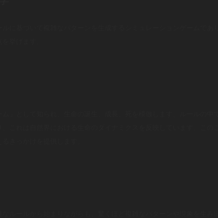
学
ールに基づいて複雑なパターンを生成するシミュレーションゲームであ
点を挙げます。
ーム」として知られ、生命の誕生、成長、死を模倣します。ルールの中
、これは自然界における生命のダイナミクスを反映しています。このこと
考えるきっかけを提供します。
純なルールから始まりながらも、驚くほど複雑なパターンや現象を生み