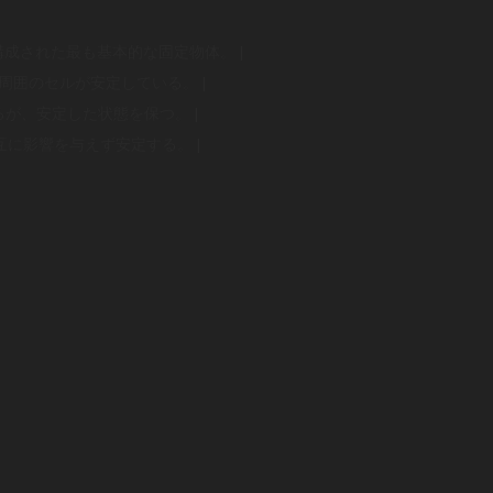
で構成された最も基本的な固定物体。 |
、周囲のセルが安定している。 |
るが、安定した状態を保つ。 |
互に影響を与えず安定する。 |