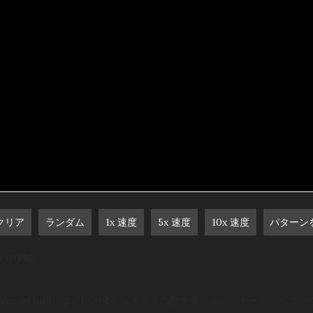
クリア
ランダム
1x 速度
5x 速度
10x 速度
(0.00%)
 Game of Life）は、1970年にイギリスの数学者ジョン・ホートン・