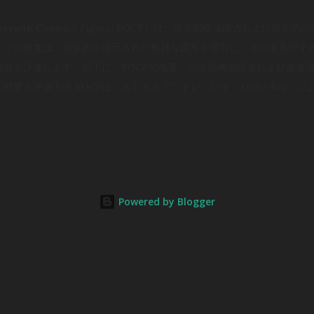
rrieth Complex Figure, ROCF）は、視空間構成能力および
。この検査は、視覚的に提示された複雑な図形を模写し、その後再現す
機能を評価します。以下に、ROCFの概要、高次脳機能障害および発達
CFの概要と評価方法 ROCFは、もともとアンドレ・レイ（André Rey
errieth）によって改良されました。検査は以下の手順で行われます。 模写
間構成能力や手順の計画能力が評価されます。 即時再生フェーズ : 
階では視覚的短期記憶が関わります。 遅延再生フェーズ : 30分後に
​ Okayama University Library 。 評価方法としては、Osterr
ing System（BQSS）などがあります。BQSSは図形の構成要素を複数のカ
Powered by Blogger
生時の認知戦略や遂行機能の評価を行います​ Okayama University L
は高次脳機能障害（例: 脳卒中、外傷性脳損傷、認知症など）の評価にお
な障害を示唆することがあります。 視覚的記憶障害 : 図形の再現時
場合。 遂行機能障害 : 模写フェーズで計画性が欠け、部分的な描写
要な要素を無視したり、同じパターンを繰り返し描画する保続現象が見られる場合​
や介入プログラムの設計に役立つ情報を提供します。 3. 発達障害への評