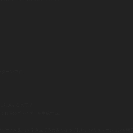
パターンです。
後に死滅する長寿型。 |
かけて13個のグライダーを生成する。 |
フゲームの魅力を引き立てる要素となっており、シミュレーションや研