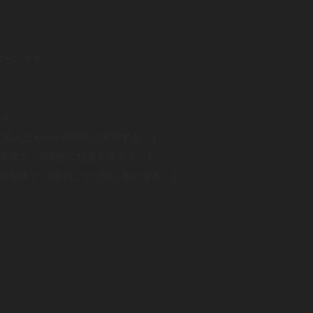
ターンです。
-|
線状に並んだセルが周期的に変化する。 |
ある形状で、周期的に位置を変える。 |
複雑な形状で、3世代ごとに同じ形に戻る。 |