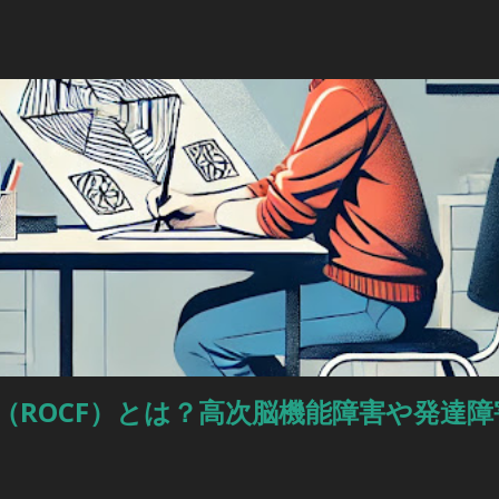
am という問題提起に対するスレッドのようだ。 私も以前に何度か同じよ
考えたことがあるけど、ぜんぜん専門外だったから。あなたももう考え
思う。というのも、数唱のように単に数字を扱うんじゃなくって、（文
ながら作業しなきゃいけないから。被験者が教示を理解して、すべてを
したか？ これ（語音整列）を実行するにはいくつかの操作が必要だし
が特に障壁となるかもしれません。他の下位検査にもこの仮説が当ては
識のある人ならいい意見が出せるかも。-Butterfly22 私も同じよ
を示しているような同様のアセスメント事例がおかしいのはなんでかなって
並べ替えなどの操作が入ると難しいのかなと推測できるけど、逆の場合は
タスクだけど、語音整列は、上の人が言ってるみたいに、もっと複雑だ
の能力だけでなくて...
（ROCF）とは？高次脳機能障害や発達