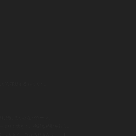
ながら移動するものです。
動し続ける小さなパターン。 |
ダーよりも大きく、複雑な移動を行う。 |
よりも大きく、異なる動きを持つ。 |