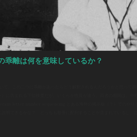
の乖離は何を意味しているか？
について、この二つに乖離があったらどう解釈されるんだろうかと思って
ー）に含まれる下位検査だが、いくらか性質が違う。両者の相関は、中程
an versus letter number sequencing とある海外の掲示板（？
に説明できるかな？ どっちも順番に配列することが含まれているし、
ると思う。けど、４点以上の乖離（discrepancy）があった場合は
、言葉の受容と表出が明らかに難しいケースだったけど、視空間スキル