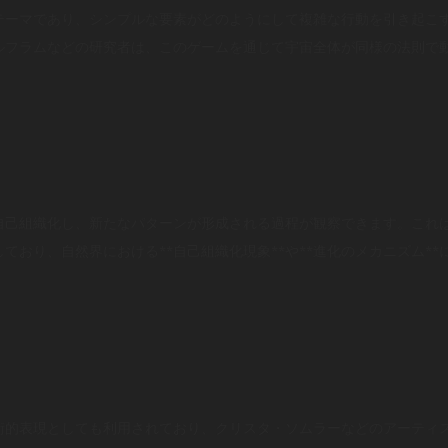
テーマであり、シンプルな要素がどのようにして複雑な行動を引き起こ
ルフラムなどの研究者は、このゲームを通じて宇宙全体が同様の法則で
自己組織化し、新たなパターンが形成される過程が観察できます。これ
ており、自然界における**自己組織化現象**や**進化のメカニズム*
術的表現としても利用されており、クリスタ・ソムラーなどのアーティ