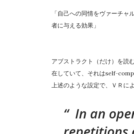
「自己への同情をヴァーチャ
者に与える効果」
アブストラクト（だけ）を読
在していて、それはself-co
上述のような設定で、ＶＲに
In an open
repetitions 