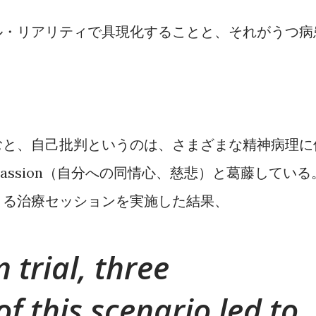
ル・リアリティで具現化することと、それがうつ病
むと、自己批判というのは、さまざまな精神病理に
mpassion（自分への同情心、慈悲）と葛藤している
よる治療セッションを実施した結果、
 trial, three
of this scenario led to