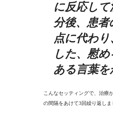
に反応して
分後、患者
点に代わり
した、慰め
ある言葉を
こんなセッティングで、治療が
の間隔をあけて3回繰り返しま