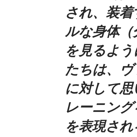
され、装着
ルな身体（
を見るよう
たちは、ヴ
に対して思
レーニング
を表現され