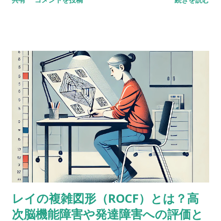
sequencing とある海外の掲示板（？）でのやりとり。 一方が
他方よりも高得点だった場合、どんな風に説明できるかな？
どっちも順番に配列することが含まれているし、ほとんどの人
が順序を操作するために聴覚的記憶を使ってると思う。けど、
４点以上の乖離（discrepancy）があった場合は？ 実施した
ばかりのアセスメントを詳しく考えてみると、言葉の受容と表
出が明らかに難しいケースだったけど、視空間スキルと処理速
度はまったく問題なく保たれていた。-Miriam という問題提起
に対するスレッドのようだ。 私も以前に何度か同じようなパタ
ーンに出会ったことがあって似たようなことを考えたことがあ
るけど、ぜんぜん専門外だったから。あなたももう考えてるだ
ろうけど、語音整列はたぶんより複雑な課題だと思う。という
のも、数唱のように単に数字を扱うんじゃなくって、（文字と
数字という）二種類の情報を使ってそれを切り替えながら作業
レイの複雑図形（ROCF）とは？高
しなきゃいけないから。被験者が教示を理解して、すべてをす
次脳機能障害や発達障害への評価と
っかり頭に入れることができたという手応えはありました