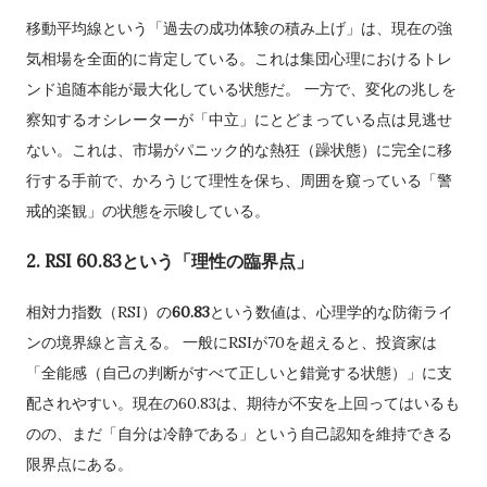
移動平均線という「過去の成功体験の積み上げ」は、現在の強
気相場を全面的に肯定している。これは集団心理におけるトレ
ンド追随本能が最大化している状態だ。 一方で、変化の兆しを
察知するオシレーターが「中立」にとどまっている点は見逃せ
ない。これは、市場がパニック的な熱狂（躁状態）に完全に移
行する手前で、かろうじて理性を保ち、周囲を窺っている「警
戒的楽観」の状態を示唆している。
2. RSI 60.83という「理性の臨界点」
相対力指数（RSI）の
60.83
という数値は、心理学的な防衛ライ
ンの境界線と言える。 一般にRSIが70を超えると、投資家は
「全能感（自己の判断がすべて正しいと錯覚する状態）」に支
配されやすい。現在の60.83は、期待が不安を上回ってはいるも
のの、まだ「自分は冷静である」という自己認知を維持できる
限界点にある。