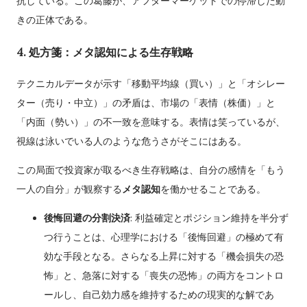
抗している。この葛藤が、アフターマーケットでの停滞した動
きの正体である。
4. 処方箋：メタ認知による生存戦略
テクニカルデータが示す「移動平均線（買い）」と「オシレー
ター（売り・中立）」の矛盾は、市場の「表情（株価）」と
「内面（勢い）」の不一致を意味する。表情は笑っているが、
視線は泳いでいる人のような危うさがそこにはある。
この局面で投資家が取るべき生存戦略は、自分の感情を「もう
一人の自分」が観察する
メタ認知
を働かせることである。
後悔回避の分割決済
: 利益確定とポジション維持を半分ず
つ行うことは、心理学における「後悔回避」の極めて有
効な手段となる。さらなる上昇に対する「機会損失の恐
怖」と、急落に対する「喪失の恐怖」の両方をコントロ
ールし、自己効力感を維持するための現実的な解であ