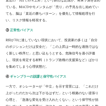
直近の「5日で33％上昇」という鮮烈な記憶が、将来予測を歪め
ている。MACDやモメンタムが「売り」の予兆を出し始めてい
ても、脳は「直近の勝ちパターン」を優先して情報処理を行
い、リスク情報を軽視する。
③
正常性バイアス
RSIが70に達していない現状において、投資家の多くは「自分
のポジションだけは安全だ」「この上昇は一時的な過熱ではな
く新しい秩序だ」と思い込もうとする。危険信号を過小評価
し、現状を肯定する材料（トランプ政権の支援策など）ばかり
を集めてしまう心理状態だ。
④
ギャンブラーの誤謬と保守性バイアス
一方で、オシレーターが「中立」を示す背景には、「これだけ
上がったのだから次は下がるはずだ」という根拠のない逆張り
心理と、「急激な変化を受け入れたくない」という保守性が拮