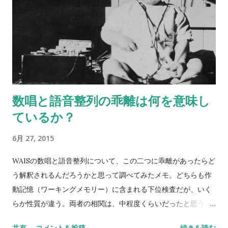
数唱と語音整列の乖離は何を意味し
ているか？
6月 27, 2015
WAISの数唱と語音整列について、この二つに乖離があったらど
う解釈されるんだろうかと思って調べてみたメモ。どちらも作
動記憶（ワーキングメモリー）に含まれる下位検査だが、いく
らか性質が違う。両者の相関は、中程度くらいだったと思う。
数唱 vs 語音整列 Digit span versus letter number
共有
コメントを投稿
続きを読む