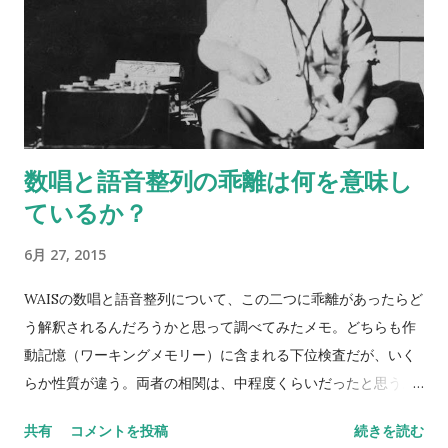
数唱と語音整列の乖離は何を意味し
ているか？
6月 27, 2015
WAISの数唱と語音整列について、この二つに乖離があったらど
う解釈されるんだろうかと思って調べてみたメモ。どちらも作
動記憶（ワーキングメモリー）に含まれる下位検査だが、いく
らか性質が違う。両者の相関は、中程度くらいだったと思う。
数唱 vs 語音整列 Digit span versus letter number
共有
コメントを投稿
続きを読む
sequencing とある海外の掲示板（？）でのやりとり。 一方が