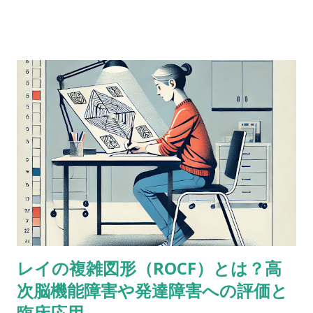
他方よりも高得点だった場合、どんな風に説明できるかな？
どっちも順番に配列することが含まれているし、ほとんどの人
が順序を操作するために聴覚的記憶を使ってると思う。けど、
４点以上の乖離（discrepancy）があった場合は？ 実施した
ばかりのアセスメントを詳しく考えてみると、言葉の受容と表
出が明らかに難しいケースだったけど、視空間スキルと処理速
度はまったく問題なく保たれていた。-Miriam という問題提起
に対するスレッドのようだ。 私も以前に何度か同じようなパタ
ーンに出会ったことがあって似たようなことを考えたことがあ
るけど、ぜんぜん専門外だったから。あなたももう考えてるだ
ろうけど、語音整列はたぶんより複雑な課題だと思う。という
のも、数唱のように単に数字を扱うんじゃなくって、（文字と
数字という）二種類の情報を使ってそれを切り替えながら作業
レイの複雑図形（ROCF）とは？高
しなきゃいけないから。被験者が教示を理解して、すべてをす
次脳機能障害や発達障害への評価と
っかり頭に入れることができたという手応えはありました
か？ これ（語音整列）を実行するにはいくつかの操作が必要
臨床応用