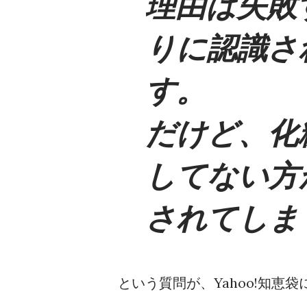
理由は失敗
りに認識さ
す。
だけど、化
してない方
されてしま
という質問が、Yahoo!知恵