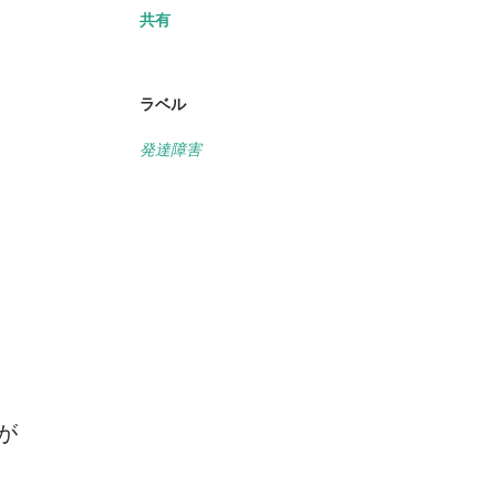
共有
ラベル
発達障害
が