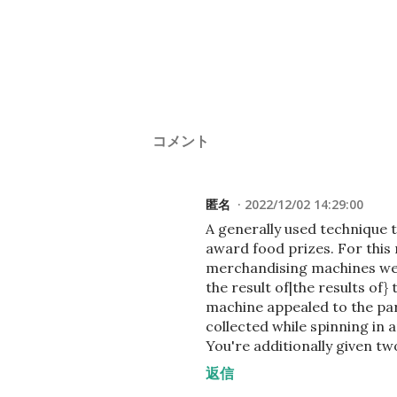
コメント
匿名
2022/12/02 14:29:00
A generally used technique t
award food prizes. For this
merchandising machines were
the result of|the results of}
machine appealed to the part
collected while spinning in 
You're additionally given two
返信