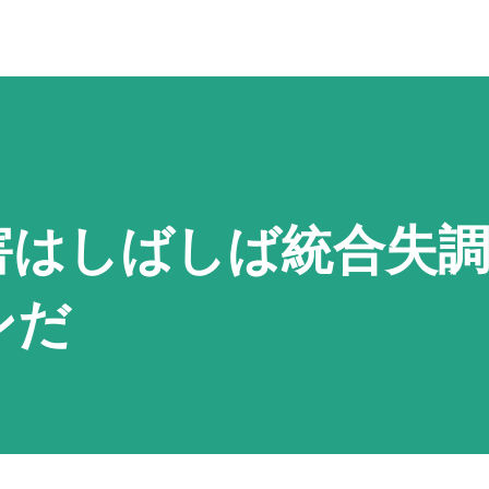
害はしばしば統合失
ンだ