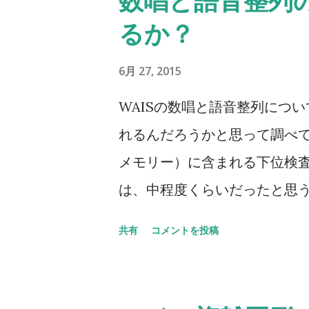
数唱と語音整列
しいです。
るか？
6月 27, 2015
WAISの数唱と語音整列につ
れるんだろうかと思って調べ
メモリー）に含まれる下位検
は、中程度くらいだったと思う。 数唱 
letter number seque
共有
コメントを投稿
方が他方よりも高得点だった
も順番に配列することが含ま
ために聴覚的記憶を使ってる