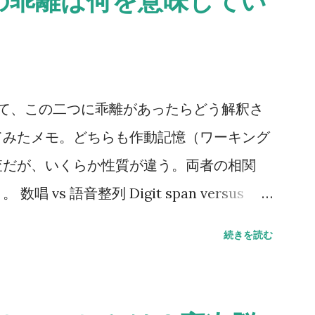
の乖離は何を意味してい
いて、この二つに乖離があったらどう解釈さ
てみたメモ。どちらも作動記憶（ワーキング
査だが、いくらか性質が違う。両者の相関
vs 語音整列 Digit span versus
ncing とある海外の掲示板（？）でのやりとり。 一
続きを読む
場合、どんな風に説明できるかな？ どっち
れているし、ほとんどの人が順序を操作する
と思う。けど、４点以上の乖離