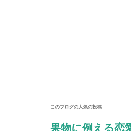
コ
メ
ン
ト
このブログの人気の投稿
を
投
稿
果物に例える恋