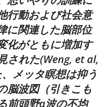
他行動および社会意
律に関連した脳部位
変化がともに増加す
れた(Weng, et al,
また、メッタ瞑想は抑う
の脳波図（引きこも
る前頭野α波の不均