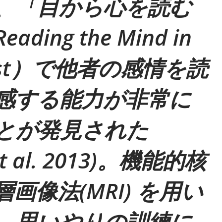
、「目から心を読む
ing the Mind in
s Test）で他者の感情を読
感する能力が非常に
とが発見された
 et al. 2013)。機能的核
画像法(MRI) を用い
、思いやりの訓練に