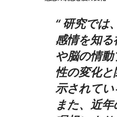
研究では
感情を知る
や脳の情動
性の変化と
示されている(Le
また、近年