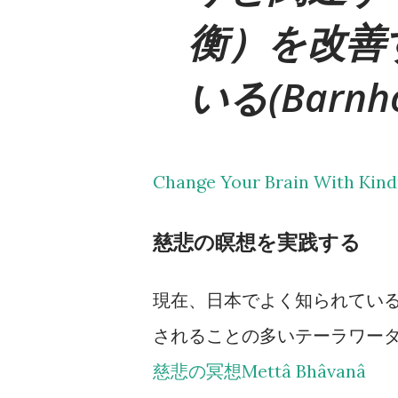
衡）を改善
いる(Barnhof
Change Your Brain With Kin
慈悲の瞑想を実践する
現在、日本でよく知られてい
されることの多いテーラワー
慈悲の冥想Mettâ Bhâvanâ