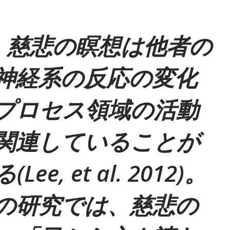
、慈悲の瞑想は他者の
神経系の反応の変化
プロセス領域の活動
関連していることが
e, et al. 2012)。
の研究では、慈悲の