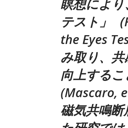
瞑想により
テスト」（Read
the Eye
み取り、共
向上するこ
(Mascaro,
磁気共鳴断層
た研究では