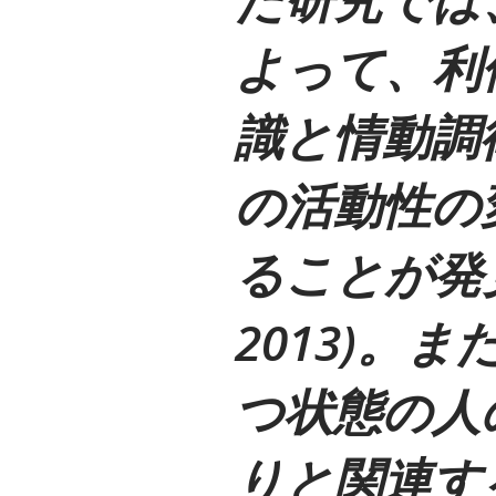
よって、利
識と情動調
の活動性の
ることが発見さ
2013)。
つ状態の人
りと関連す