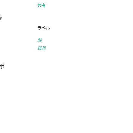
共有
愛
ラベル
、
脳
瞑想
ポ